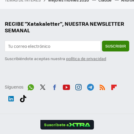
RECIBE "Xatakaletter", NUESTRA NEWSLETTER
SEMANAL
SUSCRIBIR
Suscribiéndote aceptas nuestra
política de privacidad
Síguenos
Wh
Twit
Fac
You
Inst
Tele
RSS
Flip
ats
ter
ebo
tub
agr
gra
boa
Link
Tikt
App
ok
e
am
m
rd
edI
ok
Suscríbete a
n