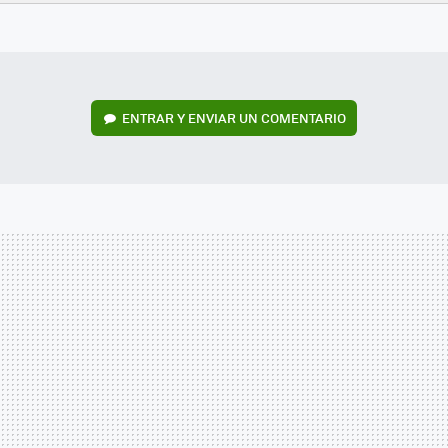
FACEBOOK
TWITTER
FLIPBOARD
E-
WHATSAPP
MAIL
ENTRAR Y ENVIAR UN COMENTARIO