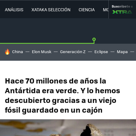
Suscríbete a
ANÁLISIS
XATAKA SELECCIÓN
CIENCIA
MOVILIDAD
HOY SE HABLA DE
China
Elon Musk
Generación Z
Eclipse
Mapa
Hace 70 millones de años la
Antártida era verde. Y lo hemos
descubierto gracias a un viejo
fósil guardado en un cajón