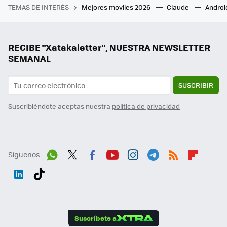
TEMAS DE INTERÉS
Mejores moviles 2026
Claude
Androi
RECIBE "Xatakaletter", NUESTRA NEWSLETTER
SEMANAL
SUSCRIBIR
Suscribiéndote aceptas nuestra
política de privacidad
Síguenos
Wh
Twit
Fac
You
Inst
Tele
RSS
Flip
ats
ter
ebo
tub
agr
gra
boa
Link
Tikt
App
ok
e
am
m
rd
edI
ok
Suscríbete a
n