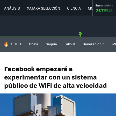
Suscríbete a
ANÁLISIS
XATAKA SELECCIÓN
CIENCIA
MOVILIDAD
HOY SE HABLA DE
AEMET
China
Sequía
Fallout
Generación Z
iP
Facebook empezará a
experimentar con un sistema
público de WiFi de alta velocidad