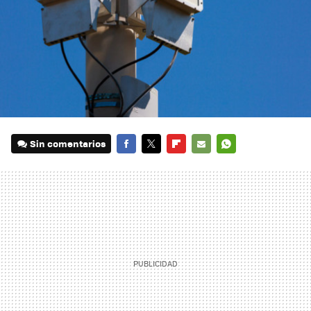
Sin comentarios
FACEBOOK
TWITTER
FLIPBOARD
E-
WHATSAPP
MAIL