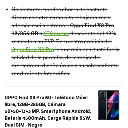
No obstante, puedes ahorrarte bastante
dinero con otro gama alta rebajadísimo y
además casi a estrenar:
Oppo Find X3 Pro
12/256 GB
a
679 euros
, descuento del 42%
respecto a su PVP. En nuestro análisis del
Oppo Find X3 Pro
lo que más nos gustó fue la
calidad de la pantalla, de lo mejor del
mercado, su diseño único y su sobresaliente
rendimiento fotográfico.
OPPO Find X3 Pro 5G - Teléfono Móvil
libre, 12GB+256GB, Cámara
50+50+13+3 MP, Smartphone Android,
Batería 4500mAh, Carga Rápida 65W,
Dual SIM - Negro