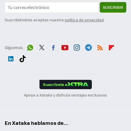
SUSCRIBIR
Suscribiéndote aceptas nuestra
política de privacidad
Síguenos
Wh
Twit
Fac
You
Inst
Tele
RSS
Flip
ats
ter
ebo
tub
agr
gra
boa
Link
Tikt
App
ok
e
am
m
rd
edI
ok
Suscríbete a
n
Apoya a Xataka y disfruta ventajas exclusivas
En Xataka hablamos de...