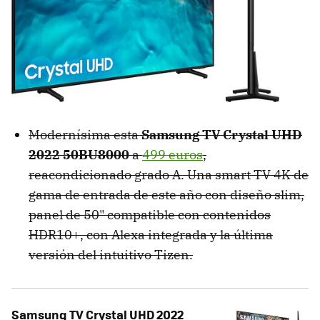
Modernísima esta
Samsung TV Crystal UHD
2022 50BU8000
a
499 euros
,
reacondicionado grado A. Una smart TV 4K de
gama de entrada de este año con diseño slim,
panel de 50" compatible con contenidos
HDR10+, con Alexa integrada y la última
versión del intuitivo Tizen.
Samsung TV Crystal UHD 2022