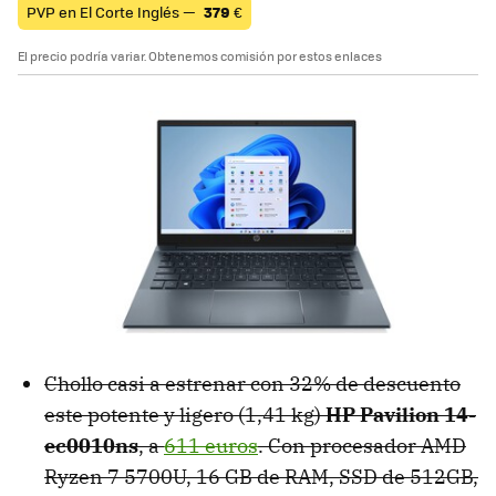
PVP en El Corte Inglés —
379
€
El precio podría variar. Obtenemos comisión por estos enlaces
Chollo casi a estrenar con 32% de descuento
este potente y ligero (1,41 kg)
HP Pavilion 14-
ec0010ns
, a
611 euros
. Con procesador AMD
Ryzen 7 5700U, 16 GB de RAM, SSD de 512GB,