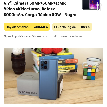
6,7”, Cámara 50MP+50MP+13MP,
Vídeo 4K Nocturno, Batería
5000mAh, Carga Rápida 80W – Negro
Hoy en Amazon —
380,56
€
El Corte Inglés —
909
€
El precio podría variar. Obtenemos comisión por estos enlaces