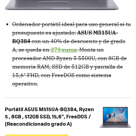
Ordenador portátil ideal para uso general si tu
presupuesto es ajustado:
ASUS M515UA-
BQ384
con un 40% de descuento y de grado
A, se queda en
379 euros
. Monta un
procesador AMD Ryzen 5 5500U, con 8GB de
memoria RAM, SSD de 512GB y pantalla de
15,6" FHD, con FreeDOS como sistema
operativo.
Portátil ASUS M515UA-BQ384, Ryzen
5 , 8GB , 512GB SSD, 15,6", FreeDOS /
(Reacondicionado grado A)