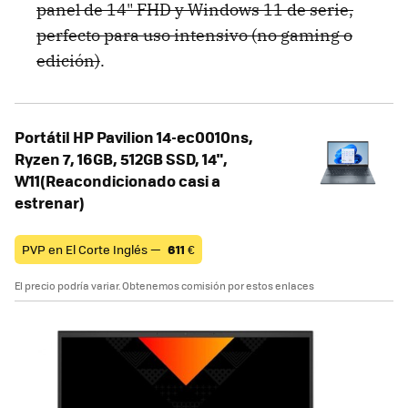
panel de 14" FHD y Windows 11 de serie,
perfecto para uso intensivo (no gaming o
edición)
.
Portátil HP Pavilion 14-ec0010ns,
Ryzen 7, 16GB, 512GB SSD, 14",
W11(Reacondicionado casi a
estrenar)
PVP en El Corte Inglés —
611
€
El precio podría variar. Obtenemos comisión por estos enlaces