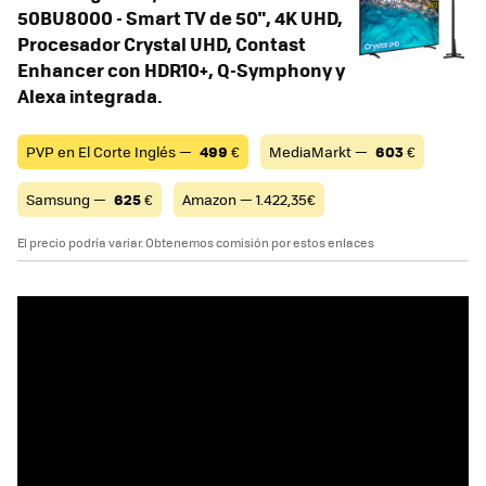
50BU8000 - Smart TV de 50", 4K UHD,
Procesador Crystal UHD, Contast
Enhancer con HDR10+, Q-Symphony y
Alexa integrada.
PVP en El Corte Inglés —
499
€
MediaMarkt —
603
€
Samsung —
625
€
Amazon — 1.422,35€
El precio podría variar. Obtenemos comisión por estos enlaces