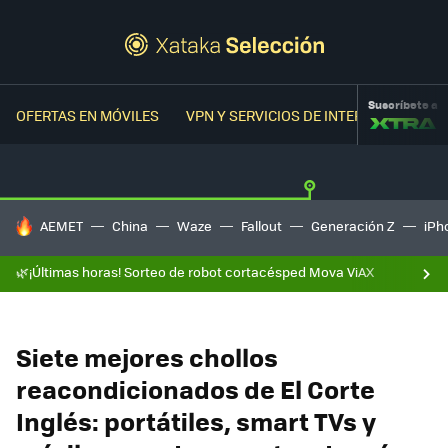
Suscríbete a
OFERTAS EN MÓVILES
VPN Y SERVICIOS DE INTERNET
OFER
HOY SE HABLA DE
AEMET
China
Waze
Fallout
Generación Z
iPh
🌿¡Últimas horas! Sorteo de robot cortacésped Mova ViAX
Siete mejores chollos
reacondicionados de El Corte
Inglés: portátiles, smart TVs y