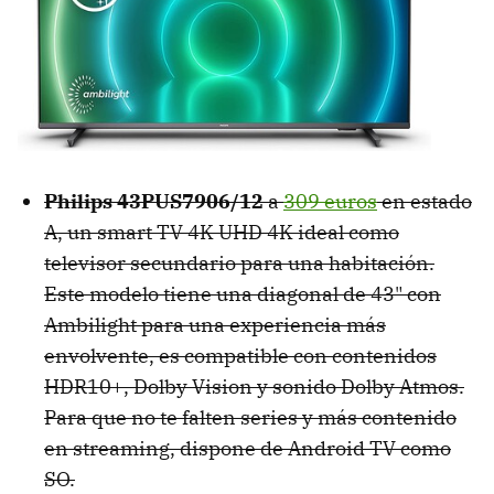
Philips 43PUS7906/12
a
309 euros
en estado
A, un smart TV 4K UHD 4K ideal como
televisor secundario para una habitación.
Este modelo tiene una diagonal de 43" con
Ambilight para una experiencia más
envolvente, es compatible con contenidos
HDR10+, Dolby Vision y sonido Dolby Atmos.
Para que no te falten series y más contenido
en streaming, dispone de Android TV como
SO.