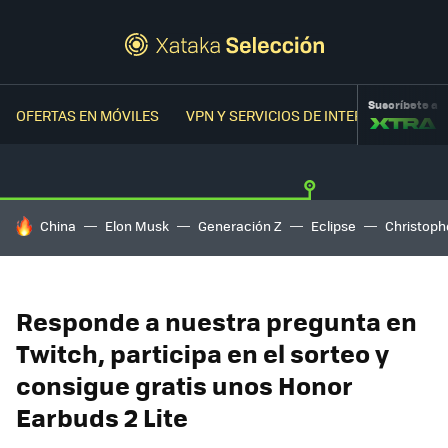
Suscríbete a
OFERTAS EN MÓVILES
VPN Y SERVICIOS DE INTERNET
OFER
HOY SE HABLA DE
China
Elon Musk
Generación Z
Eclipse
Christoph
Responde a nuestra pregunta en
Twitch, participa en el sorteo y
consigue gratis unos Honor
Earbuds 2 Lite