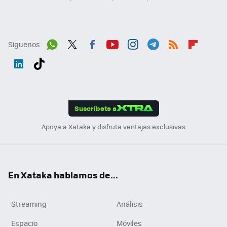
Síguenos
Wh
Twit
Fac
You
Inst
Tele
RSS
Flip
ats
ter
ebo
tub
agr
gra
boa
Link
Tikt
App
ok
e
am
m
rd
edI
ok
Suscríbete a
n
Apoya a Xataka y disfruta ventajas exclusivas
En Xataka hablamos de...
Streaming
Análisis
Espacio
Móviles