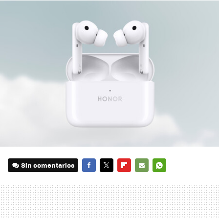
Sin comentarios
FACEBOOK
TWITTER
FLIPBOARD
E-
WHATSAPP
MAIL