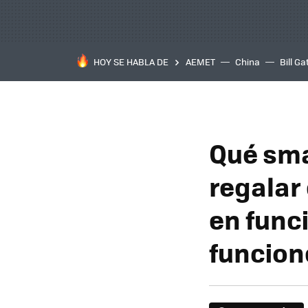
HOY SE HABLA DE
AEMET
China
Bill Ga
Qué sma
regalar 
en func
funcion