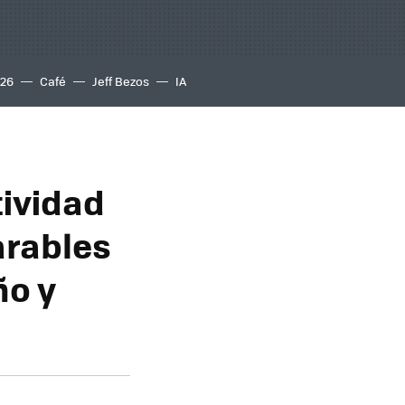
S26
Café
Jeff Bezos
IA
tividad
arables
ño y