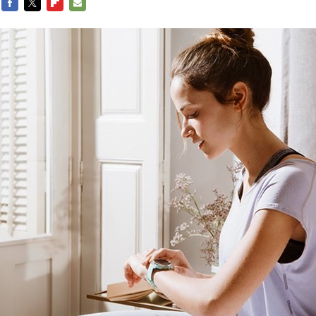
FACEBOOK
TWITTER
FLIPBOARD
E-
MAIL