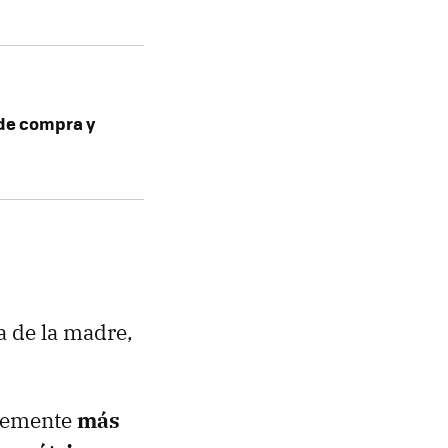
 de compra y
a de la madre,
blemente
más