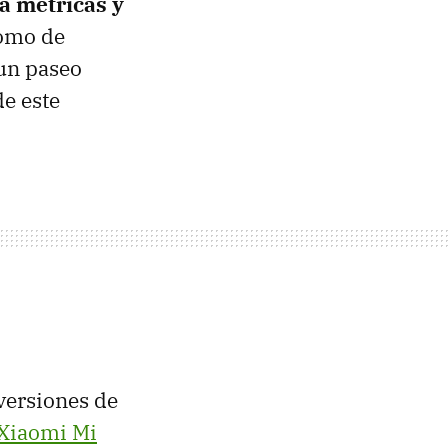
 a métricas y
como de
 un paseo
de este
versiones de
Xiaomi Mi