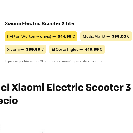
Xiaomi Electric Scooter 3 Lite
PVP en Worten (+ envío) —
344,99
€
MediaMarkt —
399,00
€
Xiaomi —
399,99
€
El Corte Inglés —
449,99
€
El precio podría variar. Obtenemos comisión por estos enlaces
l Xiaomi Electric Scooter 3 
ecio