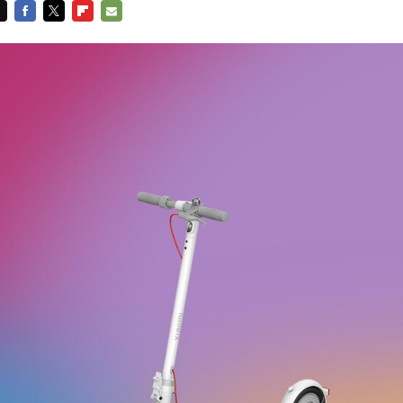
FACEBOOK
TWITTER
FLIPBOARD
E-
MAIL