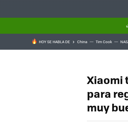
HOY SE HABLA DE
China
Tim Cook
NAS
Xiaomi t
para reg
muy bue