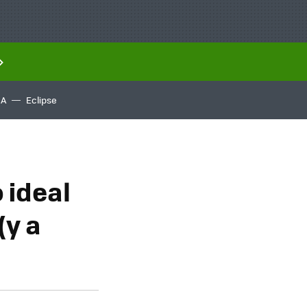
IA
Eclipse
 ideal
(y a