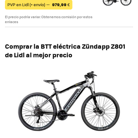
PVP en Lidl (+ envío) —
979,99
€
El precio podría variar. Obtenemos comisión por estos
enlaces
Comprar la BTT eléctrica Zündapp Z801
de Lidl al mejor precio