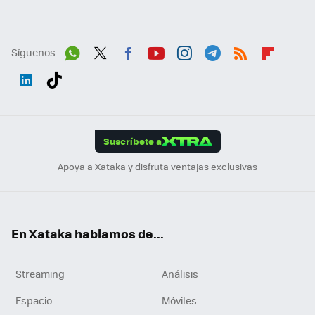
Síguenos
Wh
Twit
Fac
You
Inst
Tele
RSS
Flip
ats
ter
ebo
tub
agr
gra
boa
Link
Tikt
App
ok
e
am
m
rd
edI
ok
Suscríbete a
n
Apoya a Xataka y disfruta ventajas exclusivas
En Xataka hablamos de...
Streaming
Análisis
Espacio
Móviles