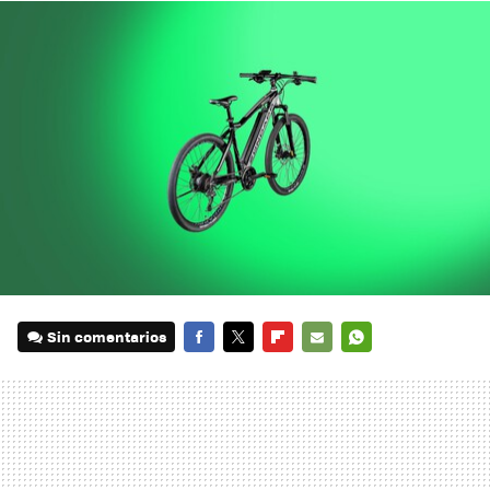
Sin comentarios
FACEBOOK
TWITTER
FLIPBOARD
E-
WHATSAPP
MAIL