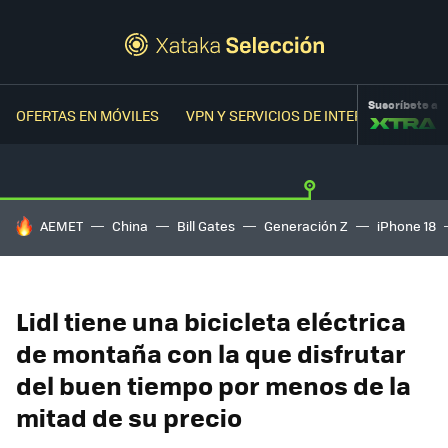
Suscríbete a
OFERTAS EN MÓVILES
VPN Y SERVICIOS DE INTERNET
OFER
HOY SE HABLA DE
AEMET
China
Bill Gates
Generación Z
iPhone 18
Lidl tiene una bicicleta eléctrica
de montaña con la que disfrutar
del buen tiempo por menos de la
mitad de su precio