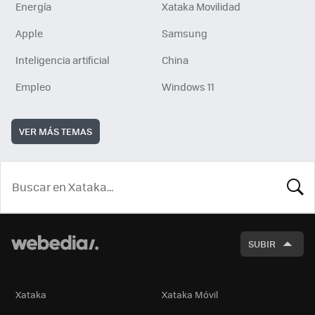
Energía
Xataka Movilidad
Apple
Samsung
Inteligencia artificial
China
Empleo
Windows 11
VER MÁS TEMAS
BUSCA
SUBIR
Xataka
Xataka Móvil