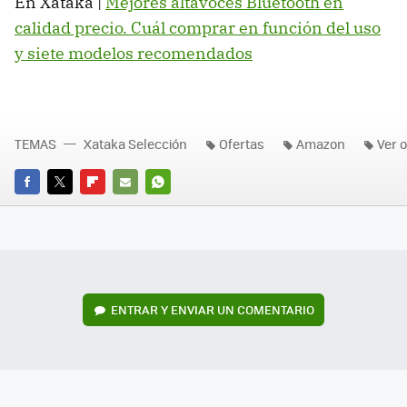
En Xataka |
Mejores altavoces Bluetooth en
calidad precio. Cuál comprar en función del uso
y siete modelos recomendados
TEMAS
Xataka Selección
Ofertas
Amazon
Ver 
FACEBOOK
TWITTER
FLIPBOARD
E-
WHATSAPP
MAIL
ENTRAR Y ENVIAR UN COMENTARIO