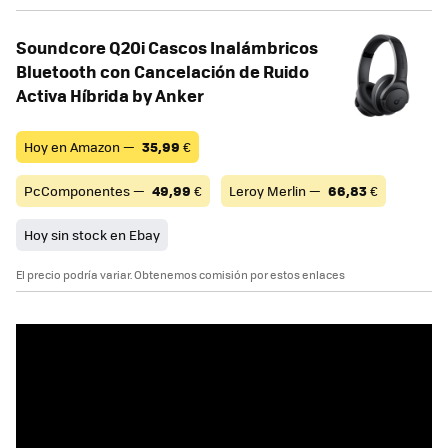
Soundcore Q20i Cascos Inalámbricos
Bluetooth con Cancelación de Ruido
Activa Híbrida by Anker
Hoy en Amazon —
35,99
€
PcComponentes —
49,99
€
Leroy Merlin —
66,83
€
Hoy sin stock en Ebay
El precio podría variar. Obtenemos comisión por estos enlaces