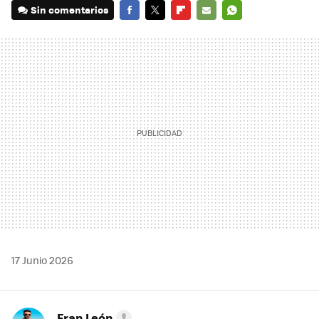
Sin comentarios
FACEBOOK
TWITTER
FLIPBOARD
E-
WHATSAPP
MAIL
17 Junio 2026
Fran León