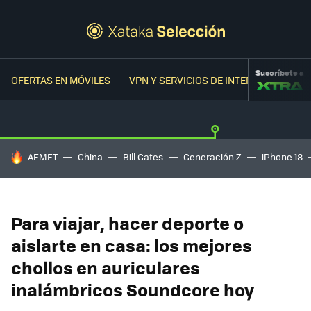
Suscríbete a
OFERTAS EN MÓVILES
VPN Y SERVICIOS DE INTERNET
OFER
HOY SE HABLA DE
AEMET
China
Bill Gates
Generación Z
iPhone 18
Para viajar, hacer deporte o
aislarte en casa: los mejores
chollos en auriculares
inalámbricos Soundcore hoy