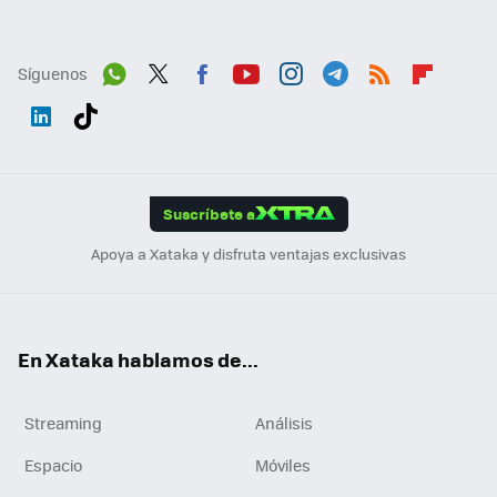
Síguenos
Wh
Twit
Fac
You
Inst
Tele
RSS
Flip
ats
ter
ebo
tub
agr
gra
boa
Link
Tikt
App
ok
e
am
m
rd
edI
ok
Suscríbete a
n
Apoya a Xataka y disfruta ventajas exclusivas
En Xataka hablamos de...
Streaming
Análisis
Espacio
Móviles