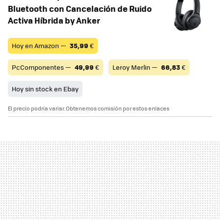
Bluetooth con Cancelación de Ruido
Activa Híbrida by Anker
Hoy en Amazon —
35,99
€
PcComponentes —
49,99
€
Leroy Merlin —
66,83
€
Hoy sin stock en Ebay
El precio podría variar. Obtenemos comisión por estos enlaces