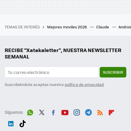
TEMAS DE INTERÉS
Mejores moviles 2026
Claude
Androi
RECIBE "Xatakaletter", NUESTRA NEWSLETTER
SEMANAL
SUSCRIBIR
Suscribiéndote aceptas nuestra
política de privacidad
Síguenos
Wh
Twit
Fac
You
Inst
Tele
RSS
Flip
ats
ter
ebo
tub
agr
gra
boa