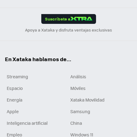
Link
Tikt
App
ok
e
am
m
rd
edI
ok
Suscríbete a
n
Apoya a Xataka y disfruta ventajas exclusivas
En Xataka hablamos de...
Streaming
Análisis
Espacio
Móviles
Energía
Xataka Movilidad
Apple
Samsung
Inteligencia artificial
China
Empleo
Windows 11