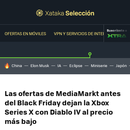
Suscríbete a
OFERTAS EN MÓVILES
VPN Y SERVICIOS DE INTERNET
OFER
HOY SE HABLA DE
China
Elon Musk
IA
Eclipse
Miniserie
Japón
Las ofertas de MediaMarkt antes
del Black Friday dejan la Xbox
Series X con Diablo IV al precio
más bajo