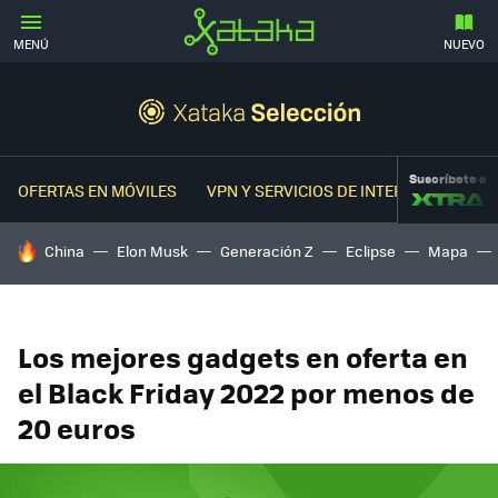
MENÚ
NUEVO
Suscríbete a
OFERTAS EN MÓVILES
VPN Y SERVICIOS DE INTERNET
OFER
HOY SE HABLA DE
China
Elon Musk
Generación Z
Eclipse
Mapa
Los mejores gadgets en oferta en
el Black Friday 2022 por menos de
20 euros