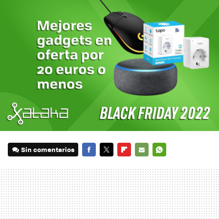
Sin comentarios
FACEBOOK
TWITTER
FLIPBOARD
E-
WHATSAPP
MAIL