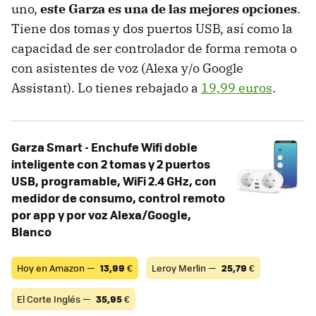
uno,
este Garza es una de las mejores opciones
.
Tiene dos tomas y dos puertos USB, así como la
capacidad de ser controlador de forma remota o
con asistentes de voz (Alexa y/o Google
Assistant). Lo tienes rebajado a
19,99 euros
.
Garza Smart - Enchufe Wifi doble
inteligente con 2 tomas y 2 puertos
USB, programable, WiFi 2.4 GHz, con
medidor de consumo, control remoto
por app y por voz Alexa/Google,
Blanco
Hoy en Amazon —
13,99
€
Leroy Merlin —
25,79
€
El Corte Inglés —
35,95
€