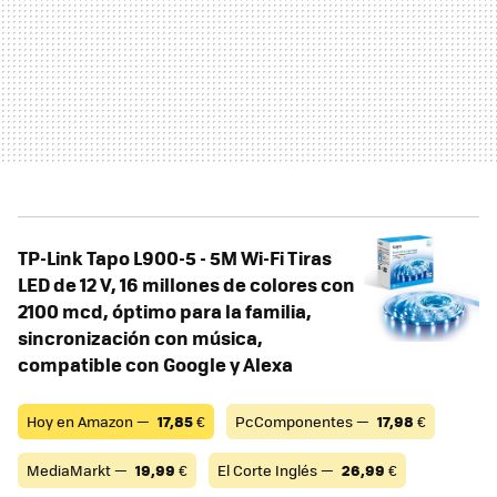
TP-Link Tapo L900-5 - 5M Wi-Fi Tiras
LED de 12 V, 16 millones de colores con
2100 mcd, óptimo para la familia,
sincronización con música,
compatible con Google y Alexa
Hoy en Amazon —
17,85
€
PcComponentes —
17,98
€
MediaMarkt —
19,99
€
El Corte Inglés —
26,99
€