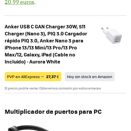
20,99 euros
.
Anker USB C GAN Charger 30W, 511
Charger (Nano 3), PIQ 3.0 Cargador
rápido PIQ 3.0, Anker Nano 3 para
iPhone 13/13 Mini/13 Pro/13 Pro
Max/12, Galaxy, iPad (Cable no
Incluido) - Aurora White
PVP en AliExpress —
27,37
€
Hoy sin stock en Amazon
El precio podría variar. Obtenemos comisión por estos enlaces
Multiplicador de puertos para PC