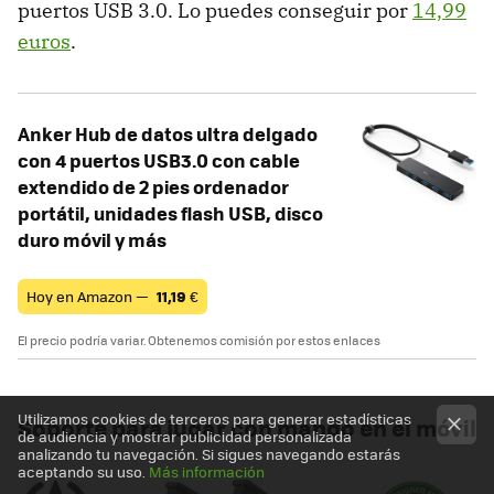
puertos USB 3.0. Lo puedes conseguir por
14,99
euros
.
Anker Hub de datos ultra delgado
con 4 puertos USB3.0 con cable
extendido de 2 pies ordenador
portátil, unidades flash USB, disco
duro móvil y más
Hoy en Amazon —
11,19
€
El precio podría variar. Obtenemos comisión por estos enlaces
Utilizamos cookies de terceros para generar estadísticas
Soporte para jugar con mando en el móvil
de audiencia y mostrar publicidad personalizada
analizando tu navegación. Si sigues navegando estarás
aceptando su uso.
Más información