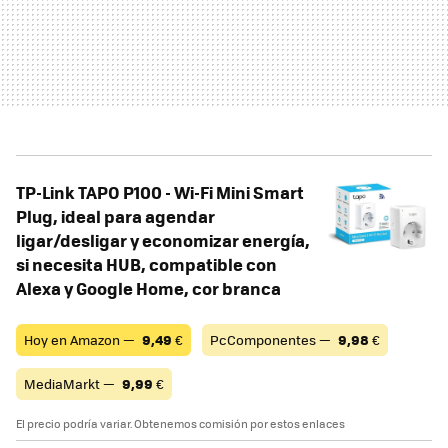
TP-Link TAPO P100 - Wi-Fi Mini Smart
Plug, ideal para agendar
ligar/desligar y economizar energía,
si necesita HUB, compatible con
Alexa y Google Home, cor branca
Hoy en Amazon —
9,49
€
PcComponentes —
9,98
€
MediaMarkt —
9,99
€
El precio podría variar. Obtenemos comisión por estos enlaces