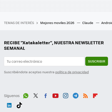
TEMAS DE INTERÉS
Mejores moviles 2026
Claude
Androi
RECIBE "Xatakaletter", NUESTRA NEWSLETTER
SEMANAL
SUSCRIBIR
Suscribiéndote aceptas nuestra
política de privacidad
Síguenos
Wh
Twit
Fac
You
Inst
Tele
RSS
Flip
ats
ter
ebo
tub
agr
gra
boa