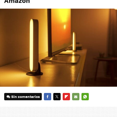
Amazon
Sin comentarios
FACEBOOK
TWITTER
FLIPBOARD
E-
WHATSAPP
MAIL