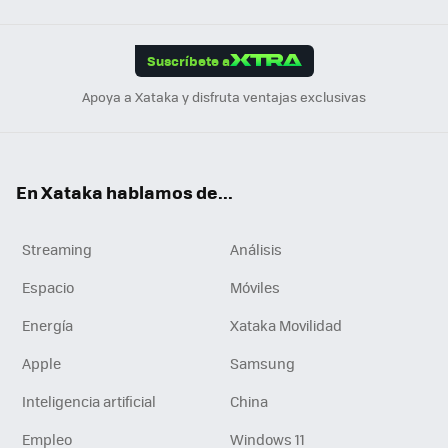
Link
Tikt
App
ok
e
am
m
rd
edI
ok
Suscríbete a
n
Apoya a Xataka y disfruta ventajas exclusivas
En Xataka hablamos de...
Streaming
Análisis
Espacio
Móviles
Energía
Xataka Movilidad
Apple
Samsung
Inteligencia artificial
China
Empleo
Windows 11