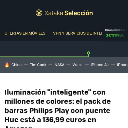
Suscríbete a
OFERTAS EN MÓVILES
VPN Y SERVICIOS DE INTERNET
OFER
HOY SE HABLA DE
China
Tim Cook
NASA
Waze
iPhone Air
iPhone
Iluminación "inteligente" con
millones de colores: el pack de
barras Philips Play con puente
Hue está a 136,99 euros en