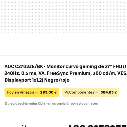
AOC C27G2ZE/BK - Monitor curvo gaming de 27" FHD (
240Hz, 0.5 ms, VA, FreeSync Premium, 300 cd/m, VESA
Displayport 1x1.2) Negro/rojo
Hoy en Amazon —
293,00
€
PcComponentes —
384,63
€
El precio podría variar. Obtenemos comisión por estos enlaces