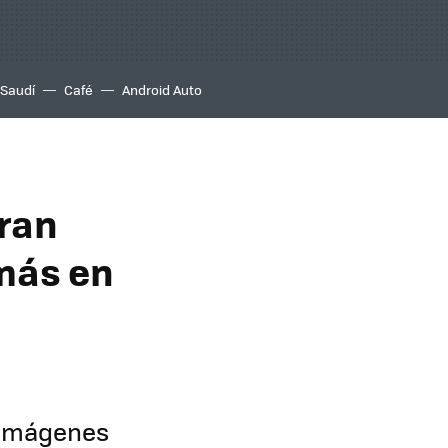
 Saudí
Café
Android Auto
gran
más en
r imágenes