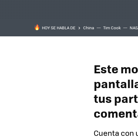
HOY SE HABLA DE
China
Tim Cook
NAS
Este mo
pantall
tus par
coment
Cuenta con u