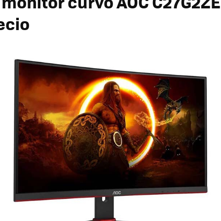
monitor curvo AOC C27G2ZE
ecio