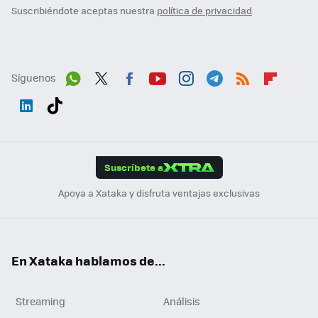
Suscribiéndote aceptas nuestra
política de privacidad
Síguenos
Wh
Twit
Fac
You
Inst
Tele
RSS
Flip
ats
ter
ebo
tub
agr
gra
boa
Link
Tikt
App
ok
e
am
m
rd
edI
ok
Suscríbete a
n
Apoya a Xataka y disfruta ventajas exclusivas
En Xataka hablamos de...
Streaming
Análisis