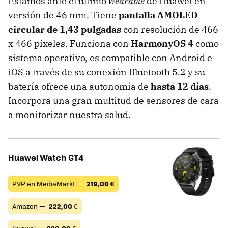
Estamos ante el último
wearable
de Huawei en
versión de 46 mm. Tiene
pantalla AMOLED
circular de 1,43 pulgadas
con resolución de 466
x 466 píxeles. Funciona con
HarmonyOS 4
como
sistema operativo, es compatible con Android e
iOS a través de su conexión Bluetooth 5.2 y su
batería ofrece una autonomía de
hasta 12 días
.
Incorpora una gran multitud de sensores de cara
a monitorizar nuestra salud.
Huawei Watch GT4
PVP en MediaMarkt —
219,00
€
Amazon —
222,00
€