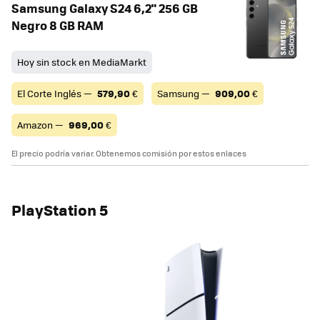
Samsung Galaxy S24 6,2" 256 GB
Negro 8 GB RAM
Hoy sin stock en MediaMarkt
El Corte Inglés —
579,90
€
Samsung —
909,00
€
Amazon —
969,00
€
El precio podría variar. Obtenemos comisión por estos enlaces
PlayStation 5