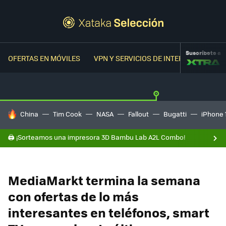
Suscríbete a
OFERTAS EN MÓVILES
VPN Y SERVICIOS DE INTERNET
OFER
HOY SE HABLA DE
China
Tim Cook
NASA
Fallout
Bugatti
iPhone 
🖨️ ¡Sorteamos una impresora 3D Bambu Lab A2L Combo!
MediaMarkt termina la semana
con ofertas de lo más
interesantes en teléfonos, smart