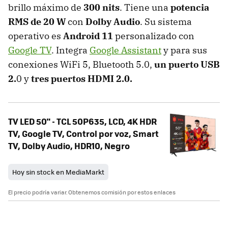
brillo máximo de
300 nits
. Tiene una
potencia
RMS de 20 W
con
Dolby Audio
. Su
sistema
operativo es
Android 11
personalizado con
Google TV
. Integra
Google Assistant
y para sus
conexiones WiFi 5, Bluetooth 5.0,
un puerto USB
2.
0 y
tres puertos HDMI 2.0.
TV LED 50" - TCL 50P635, LCD, 4K HDR
TV, Google TV, Control por voz, Smart
TV, Dolby Audio, HDR10, Negro
Hoy sin stock en MediaMarkt
El precio podría variar. Obtenemos comisión por estos enlaces