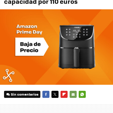
capacidad por 110 euros
Sin comentarios
FACEBOOK
TWITTER
FLIPBOARD
E-
WHATSAPP
MAIL