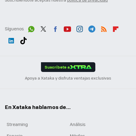
Síguenos
Wh
Twit
Fac
You
Inst
Tele
RSS
Flip
ats
ter
ebo
tub
agr
gra
boa
Link
Tikt
App
ok
e
am
m
rd
edI
ok
Suscríbete a
n
Apoya a Xataka y disfruta ventajas exclusivas
En Xataka hablamos de...
Streaming
Análisis
Espacio
Móviles