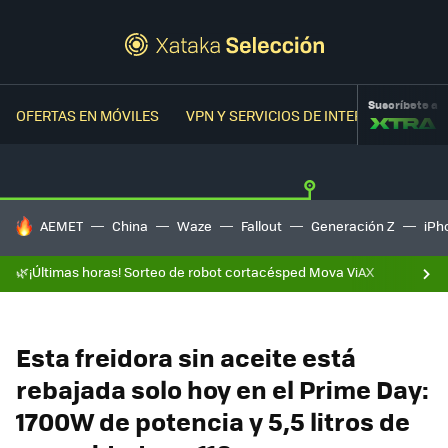
Suscríbete a
OFERTAS EN MÓVILES
VPN Y SERVICIOS DE INTERNET
OFER
HOY SE HABLA DE
AEMET
China
Waze
Fallout
Generación Z
iPh
🌿¡Últimas horas! Sorteo de robot cortacésped Mova ViAX
Esta freidora sin aceite está
rebajada solo hoy en el Prime Day:
1700W de potencia y 5,5 litros de