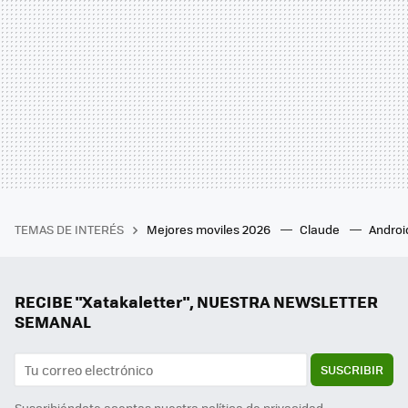
TEMAS DE INTERÉS
Mejores moviles 2026
Claude
Androi
RECIBE "Xatakaletter", NUESTRA NEWSLETTER
SEMANAL
SUSCRIBIR
Suscribiéndote aceptas nuestra
política de privacidad