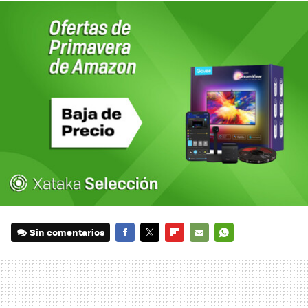
Sin comentarios
FACEBOOK
TWITTER
FLIPBOARD
E-
WHATSAPP
MAIL