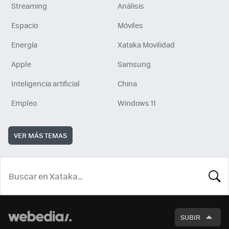
Streaming
Análisis
Espacio
Móviles
Energía
Xataka Movilidad
Apple
Samsung
Inteligencia artificial
China
Empleo
Windows 11
VER MÁS TEMAS
BUSCA
SUBIR