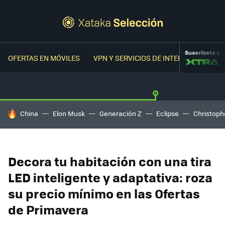
Suscríbete a
OFERTAS EN MÓVILES
VPN Y SERVICIOS DE INTERNET
OFER
HOY SE HABLA DE
China
Elon Musk
Generación Z
Eclipse
Christoph
Decora tu habitación con una tira
LED inteligente y adaptativa: roza
su precio mínimo en las Ofertas
de Primavera