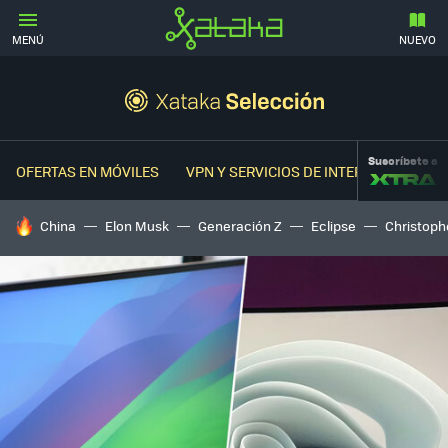
MENÚ
NUEVO
Suscríbete a
OFERTAS EN MÓVILES
VPN Y SERVICIOS DE INTERNET
OFER
HOY SE HABLA DE
China
Elon Musk
Generación Z
Eclipse
Christoph