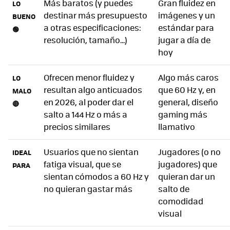
Más baratos (y puedes
Gran fluidez en
LO
destinar más presupuesto
imágenes y un
BUENO
a otras especificaciones:
estándar para
🟢
resolución, tamaño...)
jugar a día de
hoy
Ofrecen menor fluidez y
Algo más caros
LO
resultan algo anticuados
que 60 Hz y, en
MALO
en 2026, al poder dar el
general, diseño
🔴
salto a 144 Hz o más a
gaming más
precios similares
llamativo
Usuarios que no sientan
Jugadores (o no
IDEAL
fatiga visual, que se
jugadores) que
PARA
sientan cómodos a 60 Hz y
quieran dar un
no quieran gastar más
salto de
comodidad
visual