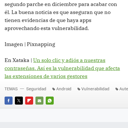
segundo parche en diciembre para acabar con
él. La buena noticia es que aseguran que no
tienen evidencias de que haya apps
aprovechando esta vulnerabilidad.
Imagen | Pixnapping
En Xataka |
Un solo clic y adiós a nuestras
contraseñas. Así es la vulnerabilidad que afecta
las extensiones de varios gestores
TEMAS
Seguridad
Android
Vulnerabilidad
Aute
FACEBOOK
TWITTER
FLIPBOARD
E-
WHATSAPP
MAIL