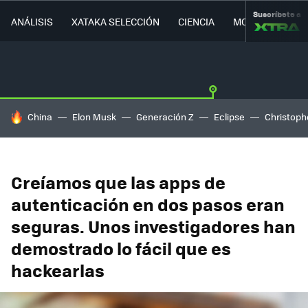
Suscríbete a
ANÁLISIS
XATAKA SELECCIÓN
CIENCIA
MOVILIDAD
HOY SE HABLA DE
China
Elon Musk
Generación Z
Eclipse
Christoph
Creíamos que las apps de
autenticación en dos pasos eran
seguras. Unos investigadores han
demostrado lo fácil que es
hackearlas