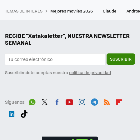
TEMAS DE INTERÉS
Mejores moviles 2026
Claude
Androi
RECIBE "Xatakaletter", NUESTRA NEWSLETTER
SEMANAL
SUSCRIBIR
Suscribiéndote aceptas nuestra
política de privacidad
Síguenos
Wh
Twit
Fac
You
Inst
Tele
RSS
Flip
ats
ter
ebo
tub
agr
gra
boa
Link
Tikt
App
ok
e
am
m
rd
edI
ok