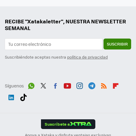
RECIBE "Xatakaletter", NUESTRA NEWSLETTER
SEMANAL
SUSCRIBIR
Suscribiéndote aceptas nuestra
política de privacidad
Síguenos
Wh
Twit
Fac
You
Inst
Tele
RSS
Flip
ats
ter
ebo
tub
agr
gra
boa
Link
Tikt
App
ok
e
am
m
rd
edI
ok
Suscríbete a
n
Apoya a Xataka y disfruta ventajas exclusivas