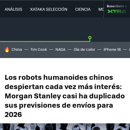
Suscríbete a
ANÁLISIS
XATAKA SELECCIÓN
CIENCIA
MOVILIDAD
HOY SE HABLA DE
China
Tim Cook
NASA
Ola de calor
iPhone 18
Los robots humanoides chinos
despiertan cada vez más interés:
Morgan Stanley casi ha duplicado
sus previsiones de envíos para
2026