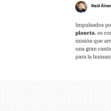
Raúl Álva
Impulsados po
planeta
, es c
misión que ar
una gran canti
para la human