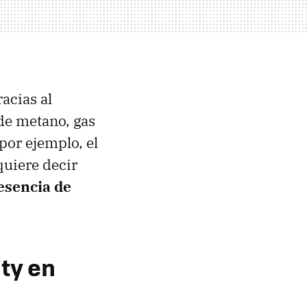
acias al
de metano, gas
por ejemplo, el
quiere decir
resencia de
ity en