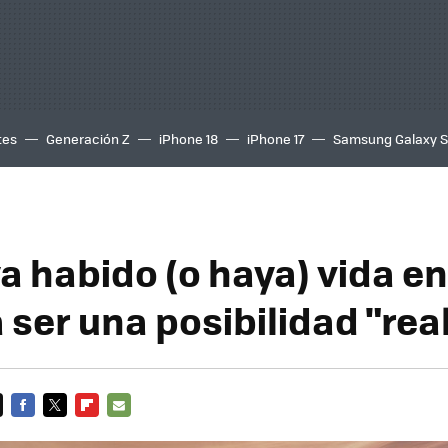
tes
Generación Z
iPhone 18
iPhone 17
Samsung Galaxy 
a habido (o haya) vida e
 ser una posibilidad "rea
FACEBOOK
TWITTER
FLIPBOARD
E-