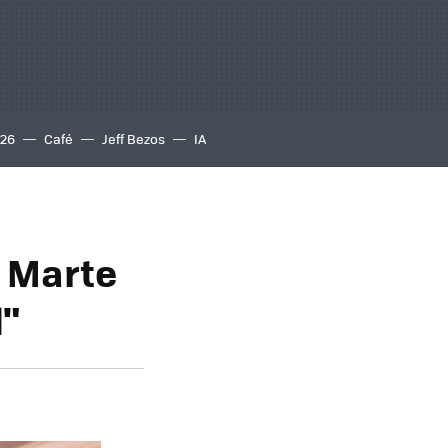
S26
Café
Jeff Bezos
IA
n Marte
l"