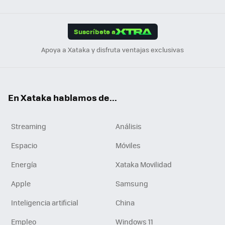
Link
Tikt
App
ok
e
am
m
rd
edI
ok
Suscríbete a
n
Apoya a Xataka y disfruta ventajas exclusivas
En Xataka hablamos de...
Streaming
Análisis
Espacio
Móviles
Energía
Xataka Movilidad
Apple
Samsung
Inteligencia artificial
China
Empleo
Windows 11