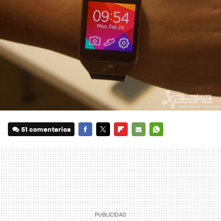
51 comentarios
FACEBOOK
TWITTER
FLIPBOARD
E-
WHATSAPP
MAIL