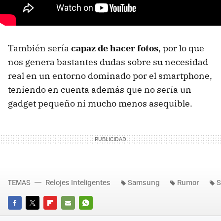
También sería
capaz de hacer fotos
, por lo que
nos genera bastantes dudas sobre su necesidad
real en un entorno dominado por el smartphone,
teniendo en cuenta además que no sería un
gadget pequeño ni mucho menos asequible.
TEMAS
Relojes Inteligentes
Samsung
Rumor
S
FACEBOOK
TWITTER
FLIPBOARD
E-
WHATSAPP