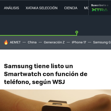
Suscríbete a
ANÁLISIS
XATAKA SELECCIÓN
CIENCIA
MOVILIDAD
HOY SE HABLA DE
AEMET
China
Generación Z
iPhone 17
Samsung G
Samsung tiene listo un
Smartwatch con función de
teléfono, según WSJ