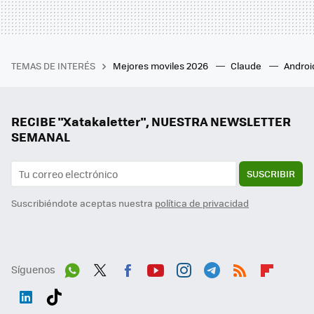
TEMAS DE INTERÉS
Mejores moviles 2026
Claude
Androi
RECIBE "Xatakaletter", NUESTRA NEWSLETTER
SEMANAL
SUSCRIBIR
Suscribiéndote aceptas nuestra
política de privacidad
Síguenos
Wh
Twit
Fac
You
Inst
Tele
RSS
Flip
ats
ter
ebo
tub
agr
gra
boa