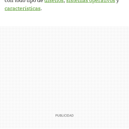
con todo tipo de
diseños
,
sistemas operativos
y
características
.