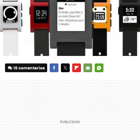
15 comentarios
FACEBOOK
TWITTER
FLIPBOARD
E-
WHATSAPP
MAIL