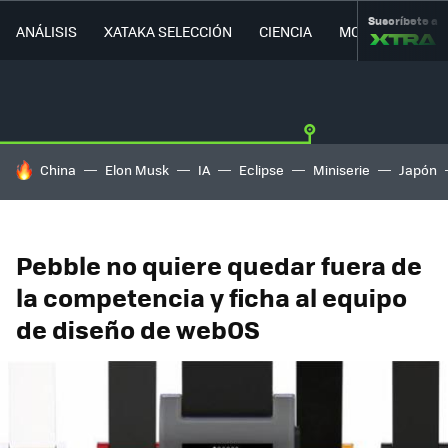
Suscríbete a
ANÁLISIS
XATAKA SELECCIÓN
CIENCIA
MOVILIDAD
HOY SE HABLA DE
China
Elon Musk
IA
Eclipse
Miniserie
Japón
Pebble no quiere quedar fuera de
la competencia y ficha al equipo
de diseño de webOS