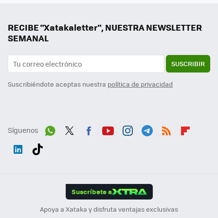
RECIBE "Xatakaletter", NUESTRA NEWSLETTER
SEMANAL
SUSCRIBIR
Suscribiéndote aceptas nuestra
política de privacidad
Síguenos
Wh
Twit
Fac
You
Inst
Tele
RSS
Flip
ats
ter
ebo
tub
agr
gra
boa
Link
Tikt
App
ok
e
am
m
rd
edI
ok
Suscríbete a
n
Apoya a Xataka y disfruta ventajas exclusivas