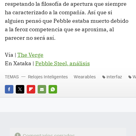
respetando la filosofía de apertura que siempre
ha caracterizado a la compañía. Así que si
alguien pensó que Pebble estaba muerto debido
a la feroz competencia que se aproxima, al
parecer no será así.
Vía |
The Verge
En Xataka |
Pebble Steel, análisis
TEMAS
Relojes Inteligentes
Wearables
interfaz
W
FACEBOOK
TWITTER
FLIPBOARD
E-
WHATSAPP
MAIL
Comentarios cerrados