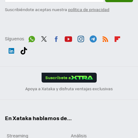
Suscribiéndote aceptas nuestra
política de privacidad
Síguenos
Wh
Twit
Fac
You
Inst
Tele
RSS
Flip
ats
ter
ebo
tub
agr
gra
boa
Link
Tikt
App
ok
e
am
m
rd
edI
ok
Suscríbete a
n
Apoya a Xataka y disfruta ventajas exclusivas
En Xataka hablamos de...
Streaming
Análisis