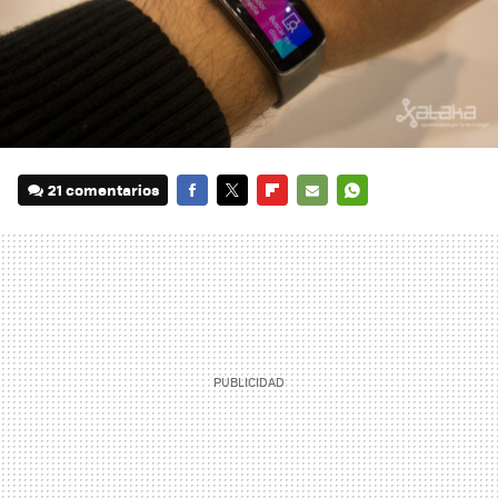
21 comentarios
FACEBOOK
TWITTER
FLIPBOARD
E-
WHATSAPP
MAIL