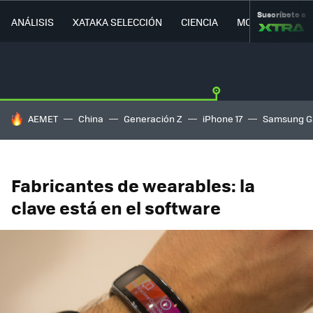
Suscríbete a
ANÁLISIS
XATAKA SELECCIÓN
CIENCIA
MOVILIDAD
HOY SE HABLA DE
AEMET
China
Generación Z
iPhone 17
Samsung G
Fabricantes de wearables: la
clave está en el software