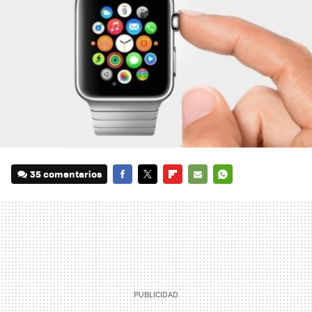
35 comentarios
FACEBOOK
TWITTER
FLIPBOARD
E-
WHATSAPP
MAIL