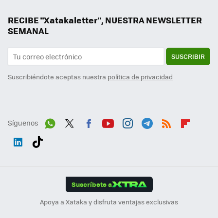
RECIBE "Xatakaletter", NUESTRA NEWSLETTER
SEMANAL
SUSCRIBIR
Suscribiéndote aceptas nuestra
política de privacidad
Síguenos
Wh
Twit
Fac
You
Inst
Tele
RSS
Flip
ats
ter
ebo
tub
agr
gra
boa
Link
Tikt
App
ok
e
am
m
rd
edI
ok
Suscríbete a
n
Apoya a Xataka y disfruta ventajas exclusivas