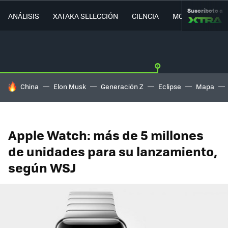
Suscríbete a
ANÁLISIS
XATAKA SELECCIÓN
CIENCIA
MOVILIDAD
HOY SE HABLA DE
China
Elon Musk
Generación Z
Eclipse
Mapa
Apple Watch: más de 5 millones
de unidades para su lanzamiento,
según WSJ