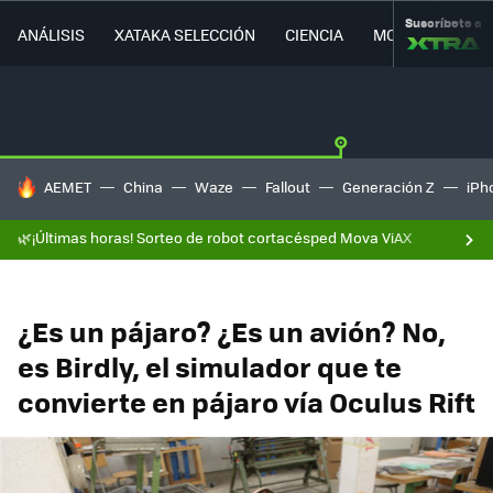
Suscríbete a
ANÁLISIS
XATAKA SELECCIÓN
CIENCIA
MOVILIDAD
HOY SE HABLA DE
AEMET
China
Waze
Fallout
Generación Z
iPh
🌿¡Últimas horas! Sorteo de robot cortacésped Mova ViAX
¿Es un pájaro? ¿Es un avión? No,
es Birdly, el simulador que te
convierte en pájaro vía Oculus Rift