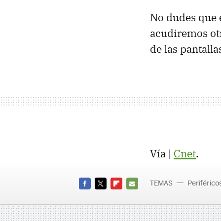
No dudes que e
acudiremos otr
de las pantall
Vía |
Cnet
.
TEMAS
Periférico
FACEBOOK
TWITTER
FLIPBOARD
E-
MAIL