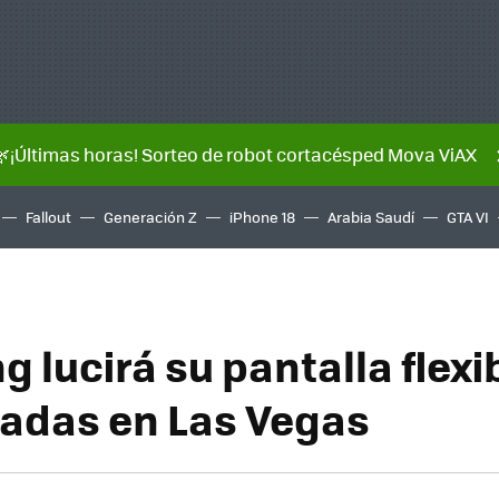
🌿¡Últimas horas! Sorteo de robot cortacésped Mova ViAX
Fallout
Generación Z
iPhone 18
Arabia Saudí
GTA VI
 lucirá su pantalla flexi
gadas en Las Vegas