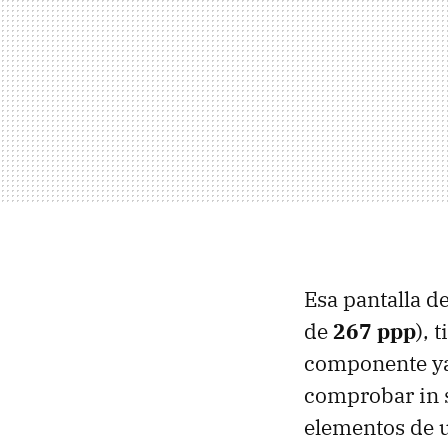
Esa pantalla d
de
267 ppp
), 
componente ya
comprobar in s
elementos de u