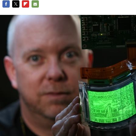
FACEBOOK
TWITTER
FLIPBOARD
E-
MAIL