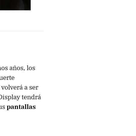
mos años, los
uerte
 volverá a ser
Display tendrá
sus
pantallas