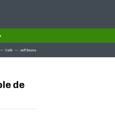
Café
Jeff Bezos
ble de