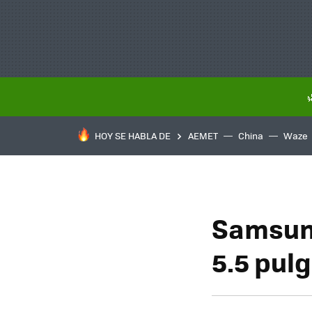
HOY SE HABLA DE
AEMET
China
Waze
Samsung
5.5 pul