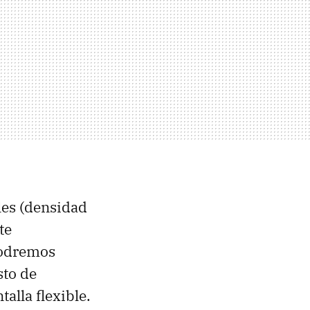
les (densidad
te
podremos
sto de
alla flexible.