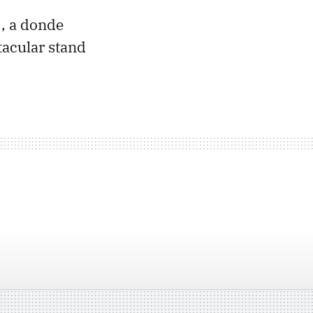
3, a donde
tacular stand