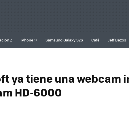
ación Z
iPhone 17
Samsung Galaxy S26
Café
Jeff Bezos
ft ya tiene una webcam i
Cam HD-6000