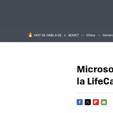
HOY SE HABLA DE
AEMET
China
Gener
Microso
la Life
FACEBOOK
TWITTER
FLIPBOARD
E-