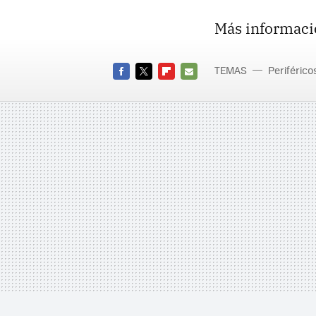
Más informaci
TEMAS
Periférico
FACEBOOK
TWITTER
FLIPBOARD
E-
MAIL