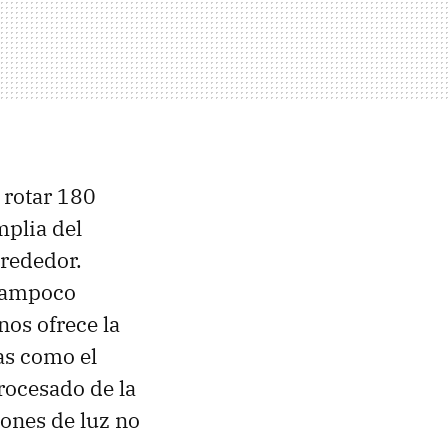
 rotar 180
plia del
lrededor.
 Tampoco
nos ofrece la
as como el
rocesado de la
ones de luz no