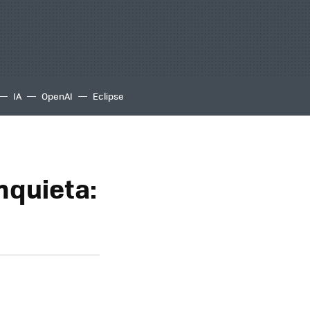
IA
OpenAI
Eclipse
nquieta: