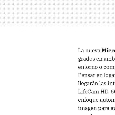
La nueva
Micr
grados en amb
entorno o comp
Pensar en loga
llegarán las i
LifeCam HD-600
enfoque autom
imagen para au