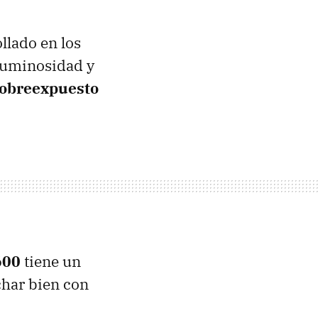
llado en los
 luminosidad y
 sobreexpuesto
600
tiene un
har bien con