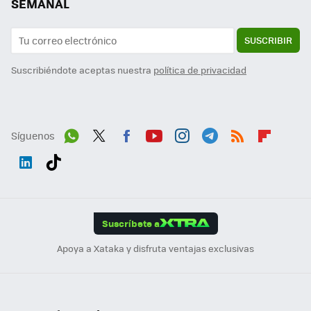
SEMANAL
SUSCRIBIR
Suscribiéndote aceptas nuestra
política de privacidad
Síguenos
Wh
Twit
Fac
You
Inst
Tele
RSS
Flip
ats
ter
ebo
tub
agr
gra
boa
Link
Tikt
App
ok
e
am
m
rd
edI
ok
Suscríbete a
n
Apoya a Xataka y disfruta ventajas exclusivas