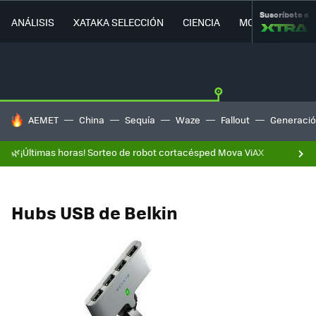
Suscríbete a
ANÁLISIS
XATAKA SELECCIÓN
CIENCIA
MOVILIDAD
HOY SE HABLA DE
AEMET
China
Sequía
Waze
Fallout
Generació
🌿¡Últimas horas! Sorteo de robot cortacésped Mova ViAX
Hubs USB de Belkin