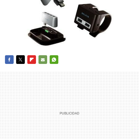
FACEBOOK
TWITTER
FLIPBOARD
E-
WHATSAPP
MAIL