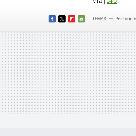
Vía |
I4U
.
TEMAS
Periférico
FACEBOOK
TWITTER
FLIPBOARD
E-
MAIL