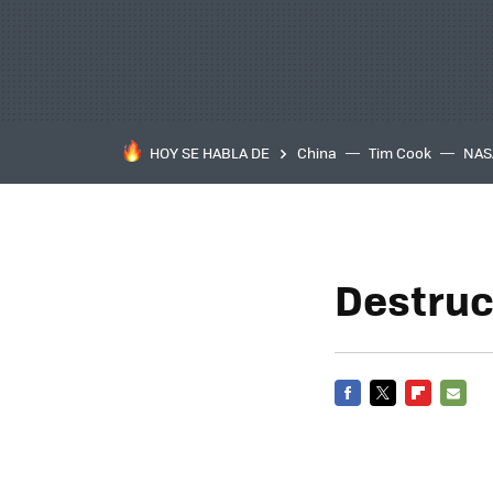
HOY SE HABLA DE
China
Tim Cook
NAS
Destruc
FACEBOOK
TWITTER
FLIPBOARD
E-
MAIL