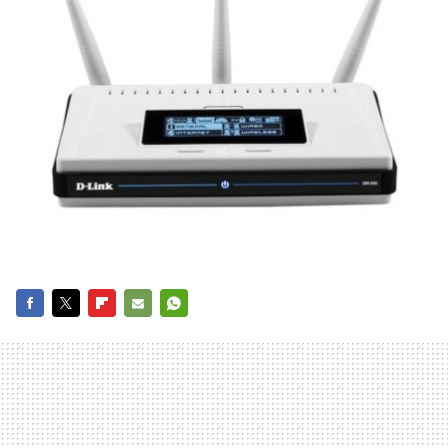
FACEBOOK
TWITTER
FLIPBOARD
E-
WHATSAPP
MAIL