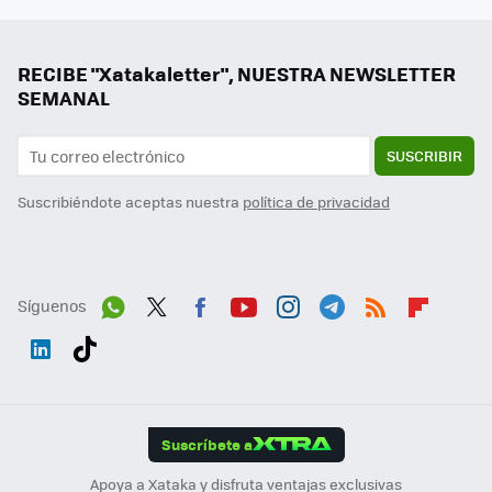
RECIBE "Xatakaletter", NUESTRA NEWSLETTER
SEMANAL
SUSCRIBIR
Suscribiéndote aceptas nuestra
política de privacidad
Síguenos
Wh
Twit
Fac
You
Inst
Tele
RSS
Flip
ats
ter
ebo
tub
agr
gra
boa
Link
Tikt
App
ok
e
am
m
rd
edI
ok
Suscríbete a
n
Apoya a Xataka y disfruta ventajas exclusivas