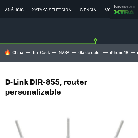
Suscríbete a
ANÁLISIS
XATAKA SELECCIÓN
CIENCIA
MOVILIDAD
HOY SE HABLA DE
China
Tim Cook
NASA
Ola de calor
iPhone 18
D-Link DIR-855, router
personalizable