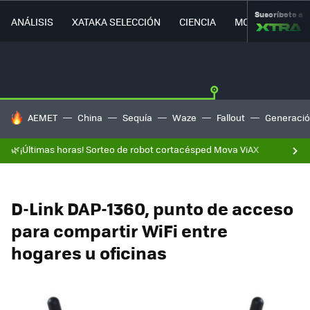
Suscríbete a
ANÁLISIS
XATAKA SELECCIÓN
CIENCIA
MOVILIDAD
HOY SE HABLA DE
AEMET
China
Sequía
Waze
Fallout
Generació
🌿¡Últimas horas! Sorteo de robot cortacésped Mova ViAX
D-Link DAP-1360, punto de acceso
para compartir WiFi entre
hogares u oficinas