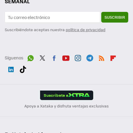
SEMANAL
SUSCRIBIR
Suscribiéndote aceptas nuestra
política de privacidad
Síguenos
Wh
Twit
Fac
You
Inst
Tele
RSS
Flip
ats
ter
ebo
tub
agr
gra
boa
Link
Tikt
App
ok
e
am
m
rd
edI
ok
Suscríbete a
n
Apoya a Xataka y disfruta ventajas exclusivas