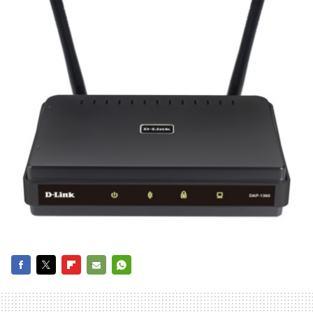
FACEBOOK
TWITTER
FLIPBOARD
E-
WHATSAPP
MAIL