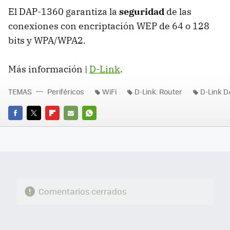
El DAP-1360 garantiza la
seguridad
de las
conexiones con encriptación
WEP
de 64 o 128
bits y WPA/WPA2.
Más información |
D-Link
.
TEMAS
Periféricos
WiFi
D-Link. Router
D-Link 
FACEBOOK
TWITTER
FLIPBOARD
E-
WHATSAPP
MAIL
Comentarios cerrados