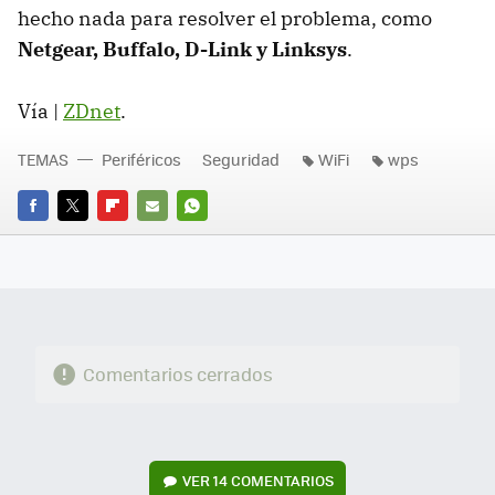
hecho nada para resolver el problema, como
Netgear, Buffalo, D-Link y Linksys
.
Vía |
ZDnet
.
TEMAS
Periféricos
Seguridad
WiFi
wps
FACEBOOK
TWITTER
FLIPBOARD
E-
WHATSAPP
MAIL
Comentarios cerrados
VER
14 COMENTARIOS