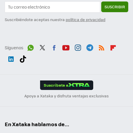
SUSCRIBIR
Suscribiéndote aceptas nuestra
política de privacidad
Síguenos
Wh
Twit
Fac
You
Inst
Tele
RSS
Flip
ats
ter
ebo
tub
agr
gra
boa
Link
Tikt
App
ok
e
am
m
rd
edI
ok
Suscríbete a
n
Apoya a Xataka y disfruta ventajas exclusivas
En Xataka hablamos de...