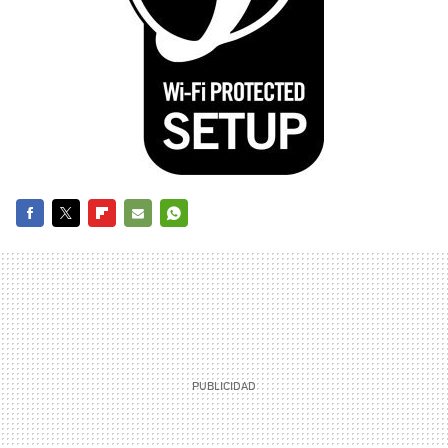
FACEBOOK
TWITTER
FLIPBOARD
E-
WHATSAPP
MAIL