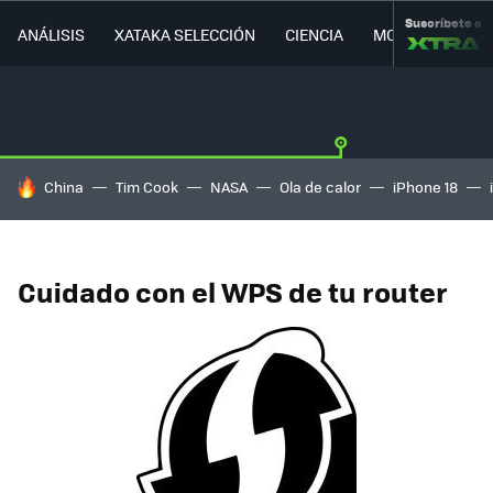
Suscríbete a
ANÁLISIS
XATAKA SELECCIÓN
CIENCIA
MOVILIDAD
HOY SE HABLA DE
China
Tim Cook
NASA
Ola de calor
iPhone 18
Cuidado con el WPS de tu router