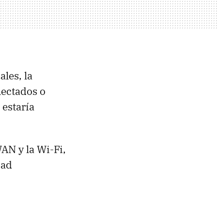
les, la
nectados o
 estaría
AN y la Wi-Fi,
dad