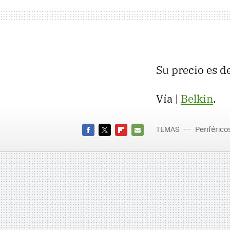
Su precio es de
Vía |
Belkin
.
TEMAS
Periférico
FACEBOOK
TWITTER
FLIPBOARD
E-
MAIL