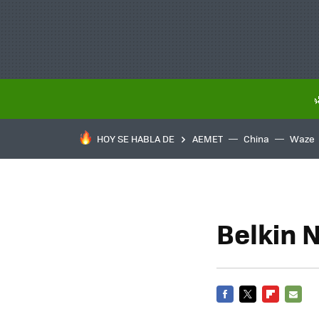
HOY SE HABLA DE
AEMET
China
Waze
Belkin N
FACEBOOK
TWITTER
FLIPBOARD
E-