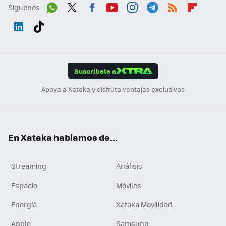
Síguenos
Wh
Twit
Fac
You
Inst
Tele
RSS
Flip
ats
ter
ebo
tub
agr
gra
boa
Link
Tikt
App
ok
e
am
m
rd
edI
ok
Suscríbete a
n
Apoya a Xataka y disfruta ventajas exclusivas
En Xataka hablamos de...
Streaming
Análisis
Espacio
Móviles
Energía
Xataka Movilidad
Apple
Samsung