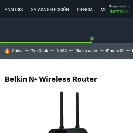
Suscríbete a
ANÁLISIS
XATAKA SELECCIÓN
CIENCIA
MOVILIDAD
HOY SE HABLA DE
China
Tim Cook
NASA
Ola de calor
iPhone 18
Belkin N+ Wireless Router