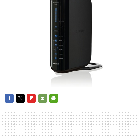
FACEBOOK
TWITTER
FLIPBOARD
E-
WHATSAPP
MAIL