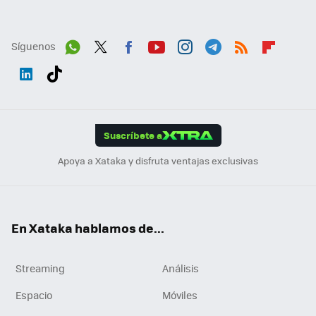
Síguenos
Wh
Twit
Fac
You
Inst
Tele
RSS
Flip
ats
ter
ebo
tub
agr
gra
boa
Link
Tikt
App
ok
e
am
m
rd
edI
ok
Suscríbete a
n
Apoya a Xataka y disfruta ventajas exclusivas
En Xataka hablamos de...
Streaming
Análisis
Espacio
Móviles