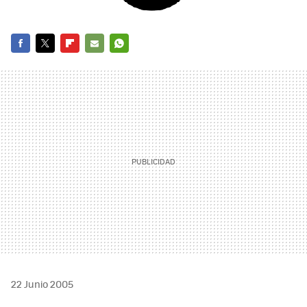
FACEBOOK
TWITTER
FLIPBOARD
E-
WHATSAPP
MAIL
22 Junio 2005