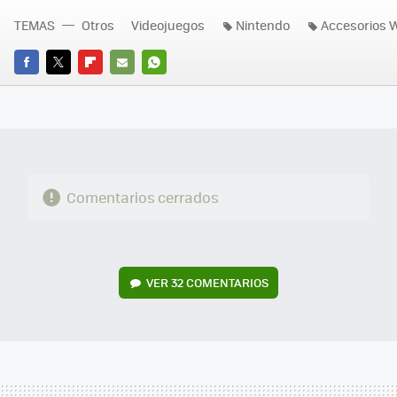
TEMAS
Otros
Videojuegos
Nintendo
Accesorios W
FACEBOOK
TWITTER
FLIPBOARD
E-
WHATSAPP
MAIL
Comentarios cerrados
VER
32 COMENTARIOS