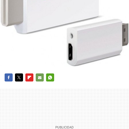
FACEBOOK
TWITTER
FLIPBOARD
E-
WHATSAPP
MAIL