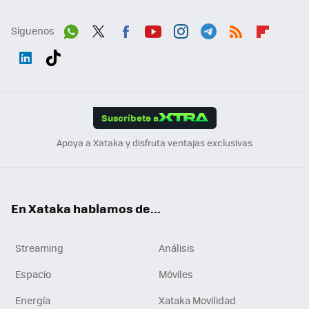
Síguenos
Wh
Twit
Fac
You
Inst
Tele
RSS
Flip
ats
ter
ebo
tub
agr
gra
boa
Link
Tikt
App
ok
e
am
m
rd
edI
ok
Suscríbete a
n
Apoya a Xataka y disfruta ventajas exclusivas
En Xataka hablamos de...
Streaming
Análisis
Espacio
Móviles
Energía
Xataka Movilidad