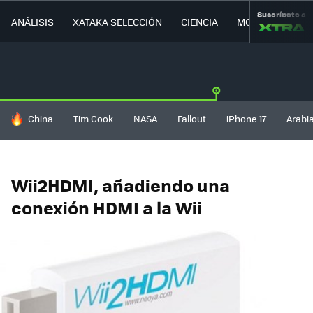
Suscríbete a
ANÁLISIS
XATAKA SELECCIÓN
CIENCIA
MOVILIDAD
HOY SE HABLA DE
China
Tim Cook
NASA
Fallout
iPhone 17
Arabi
Wii2HDMI, añadiendo una
conexión HDMI a la Wii