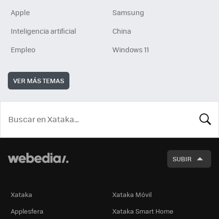
Apple
Samsung
Inteligencia artificial
China
Empleo
Windows 11
VER MÁS TEMAS
BUSCA
SUBIR
Xataka
Xataka Móvil
Applesfera
Xataka Smart Home