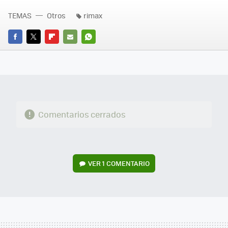
TEMAS
Otros
rimax
FACEBOOK
TWITTER
FLIPBOARD
E-
WHATSAPP
MAIL
Comentarios cerrados
VER
1 COMENTARIO