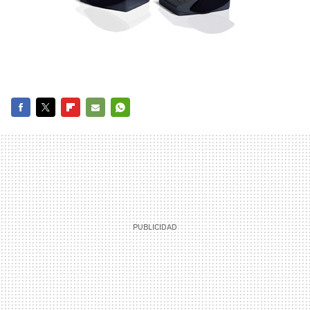
FACEBOOK
TWITTER
FLIPBOARD
E-
WHATSAPP
MAIL