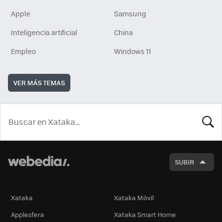
Apple
Samsung
Inteligencia artificial
China
Empleo
Windows 11
VER MÁS TEMAS
BUSCA
SUBIR
Xataka
Xataka Móvil
Applesfera
Xataka Smart Home