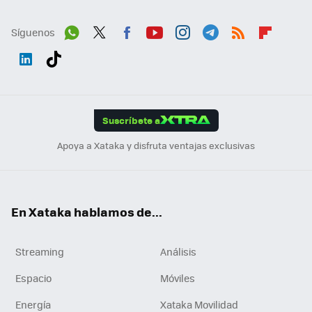
Síguenos
Wh
Twit
Fac
You
Inst
Tele
RSS
Flip
ats
ter
ebo
tub
agr
gra
boa
Link
Tikt
App
ok
e
am
m
rd
edI
ok
Suscríbete a
n
Apoya a Xataka y disfruta ventajas exclusivas
En Xataka hablamos de...
Streaming
Análisis
Espacio
Móviles
Energía
Xataka Movilidad