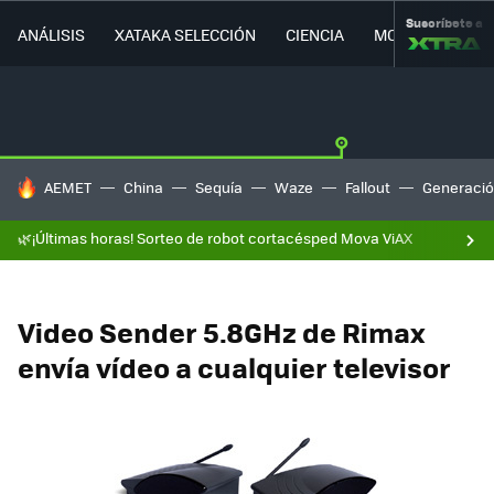
Suscríbete a
ANÁLISIS
XATAKA SELECCIÓN
CIENCIA
MOVILIDAD
HOY SE HABLA DE
AEMET
China
Sequía
Waze
Fallout
Generació
🌿¡Últimas horas! Sorteo de robot cortacésped Mova ViAX
Video Sender 5.8GHz de Rimax
envía vídeo a cualquier televisor