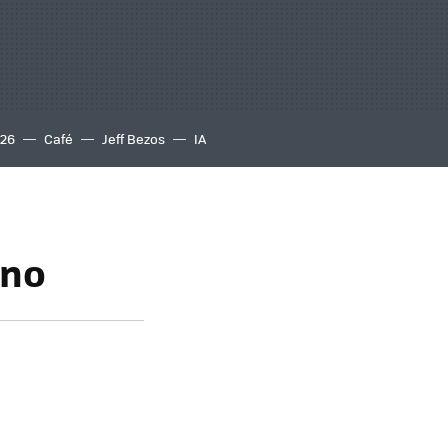
S26
Café
Jeff Bezos
IA
ano