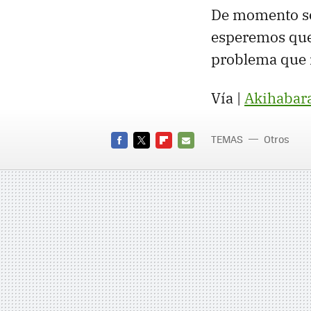
De momento sól
esperemos que
problema que 
Vía |
Akihabar
TEMAS
Otros
FACEBOOK
TWITTER
FLIPBOARD
E-
MAIL