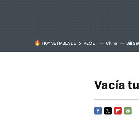
HOY SE HABLA DE
AEMET
China
Bill Ga
Vacía t
FACEBOOK
TWITTER
FLIPBOARD
E-
MAIL