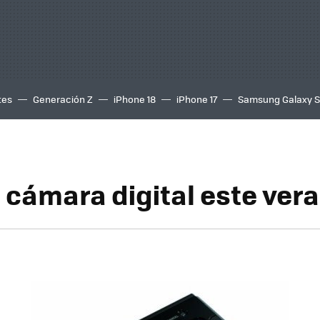
tes
Generación Z
iPhone 18
iPhone 17
Samsung Galaxy 
u cámara digital este ver