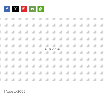
FACEBOOK
TWITTER
FLIPBOARD
E-
WHATSAPP
MAIL
1 Agosto 2005