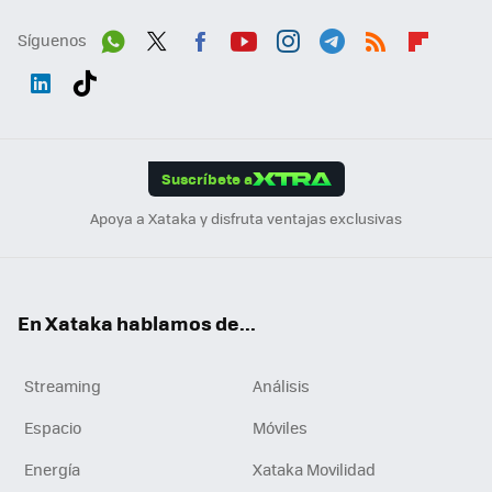
Síguenos
Wh
Twit
Fac
You
Inst
Tele
RSS
Flip
ats
ter
ebo
tub
agr
gra
boa
Link
Tikt
App
ok
e
am
m
rd
edI
ok
Suscríbete a
n
Apoya a Xataka y disfruta ventajas exclusivas
En Xataka hablamos de...
Streaming
Análisis
Espacio
Móviles
Energía
Xataka Movilidad