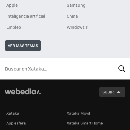
Apple
Samsung
Inteligencia artificial
China
Empleo
Windows 11
VER MÁS TEMAS
BUSCA
SUBIR
Xataka
Xataka Móvil
Applesfera
Xataka Smart Home