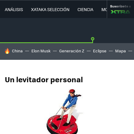
Suscríbete a
ANÁLISIS
XATAKA SELECCIÓN
CIENCIA
MOVILIDAD
HOY SE HABLA DE
China
Elon Musk
Generación Z
Eclipse
Mapa
Un levitador personal