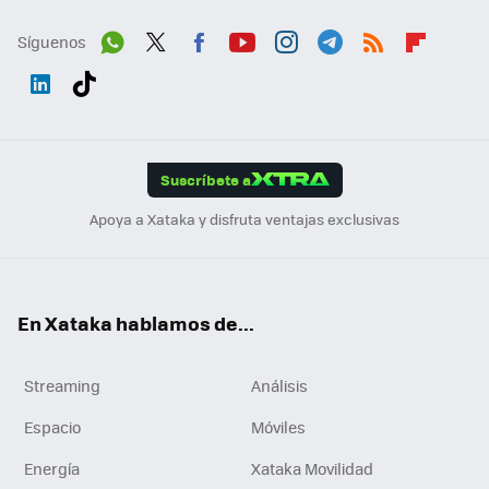
Síguenos
Wh
Twit
Fac
You
Inst
Tele
RSS
Flip
ats
ter
ebo
tub
agr
gra
boa
Link
Tikt
App
ok
e
am
m
rd
edI
ok
Suscríbete a
n
Apoya a Xataka y disfruta ventajas exclusivas
En Xataka hablamos de...
Streaming
Análisis
Espacio
Móviles
Energía
Xataka Movilidad