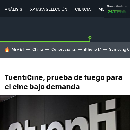
Suscríbete a
ANÁLISIS
XATAKA SELECCIÓN
CIENCIA
MOVILIDAD
HOY SE HABLA DE
AEMET
China
Generación Z
iPhone 17
Samsung G
TuentiCine, prueba de fuego para
el cine bajo demanda