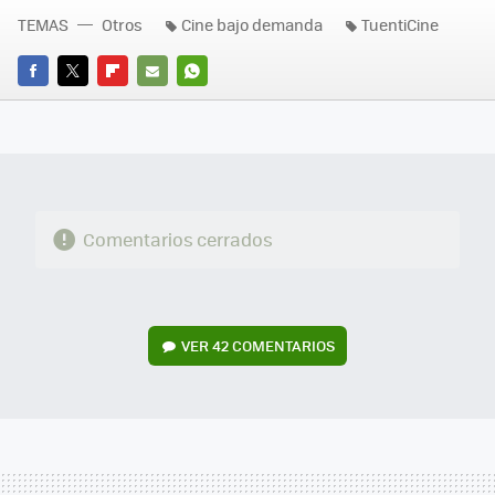
TEMAS
Otros
Cine bajo demanda
TuentiCine
FACEBOOK
TWITTER
FLIPBOARD
E-
WHATSAPP
MAIL
Comentarios cerrados
VER
42 COMENTARIOS