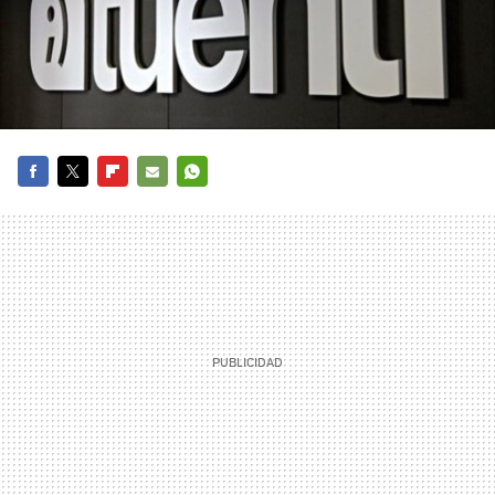
FACEBOOK
TWITTER
FLIPBOARD
E-
WHATSAPP
MAIL