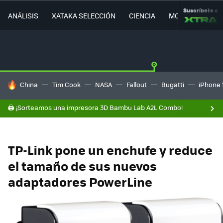
Suscríbete a
ANÁLISIS
XATAKA SELECCIÓN
CIENCIA
MOVILIDAD
HOY SE HABLA DE
China
Tim Cook
NASA
Fallout
Bugatti
iPhone 
🖨️ ¡Sorteamos una impresora 3D Bambu Lab A2L Combo!
TP-Link pone un enchufe y reduce
el tamaño de sus nuevos
adaptadores PowerLine