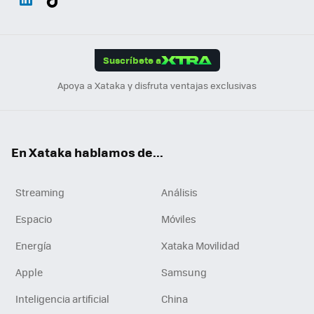
ats
ter
ebo
tub
agr
gra
boa
Link
Tikt
App
ok
e
am
m
rd
edI
ok
Suscríbete a
n
Apoya a Xataka y disfruta ventajas exclusivas
En Xataka hablamos de...
Streaming
Análisis
Espacio
Móviles
Energía
Xataka Movilidad
Apple
Samsung
Inteligencia artificial
China