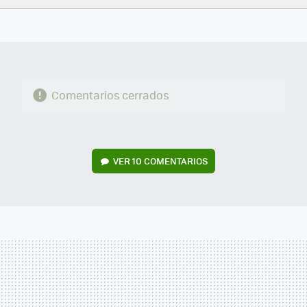
FACEBOOK
TWITTER
FLIPBOARD
E-
WHATSAPP
MAIL
Comentarios cerrados
VER
10 COMENTARIOS