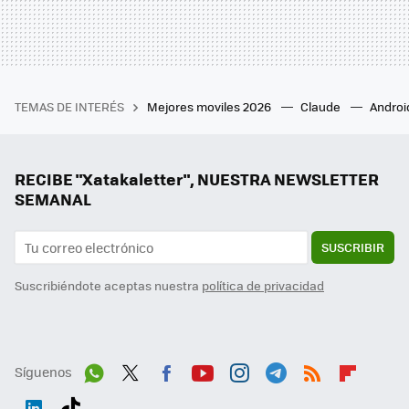
TEMAS DE INTERÉS
Mejores moviles 2026
Claude
Androi
RECIBE "Xatakaletter", NUESTRA NEWSLETTER
SEMANAL
SUSCRIBIR
Suscribiéndote aceptas nuestra
política de privacidad
Síguenos
Wh
Twit
Fac
You
Inst
Tele
RSS
Flip