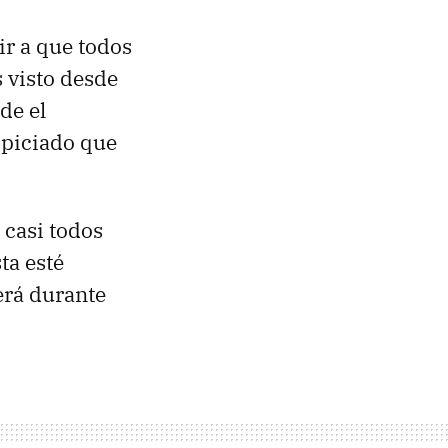
ir a que todos
s visto desde
de el
ropiciado que
 casi todos
ta esté
erá durante