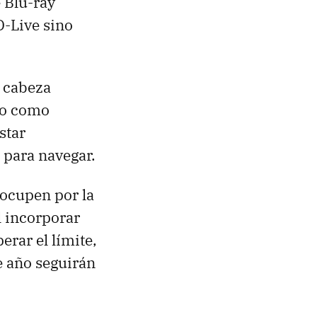
 Blu-ray
D-Live sino
a cabeza
to como
star
 para navegar.
eocupen por la
l incorporar
erar el límite,
e año seguirán