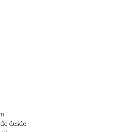
on
nido desde