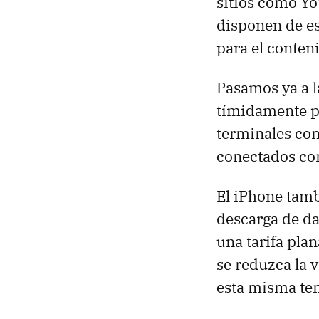
sitios como Yo
disponen de es
para el conten
Pasamos ya a 
tímidamente p
terminales co
conectados con
El iPhone tamb
descarga de da
una tarifa plan
se reduzca la 
esta misma te