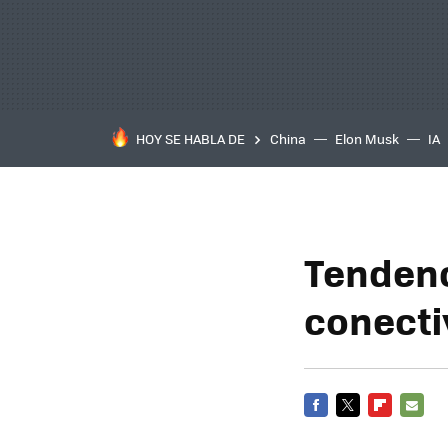
HOY SE HABLA DE
China
Elon Musk
IA
Tendenc
conecti
FACEBOOK
TWITTER
FLIPBOARD
E-