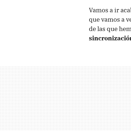
Vamos a ir ac
que vamos a ve
de las que hem
sincronizació