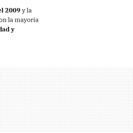
el 2009
y la
on la mayoría
dad y