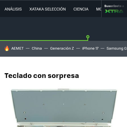
Suscríbete a
ANÁLISIS
XATAKA SELECCIÓN
CIENCIA
MOVILIDAD
HOY SE HABLA DE
AEMET
China
Generación Z
iPhone 17
Samsung G
Teclado con sorpresa