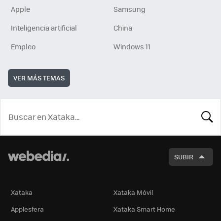
Apple
Samsung
Inteligencia artificial
China
Empleo
Windows 11
VER MÁS TEMAS
BUSCA
SUBIR
Xataka
Xataka Móvil
Applesfera
Xataka Smart Home