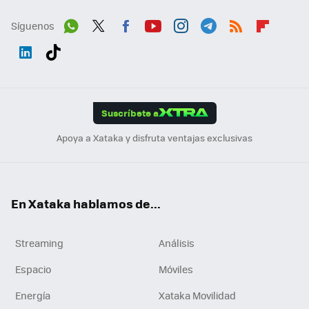
Síguenos
Wh
Twit
Fac
You
Inst
Tele
RSS
Flip
ats
ter
ebo
tub
agr
gra
boa
Link
Tikt
App
ok
e
am
m
rd
edI
ok
Suscríbete a
n
Apoya a Xataka y disfruta ventajas exclusivas
En Xataka hablamos de...
Streaming
Análisis
Espacio
Móviles
Energía
Xataka Movilidad