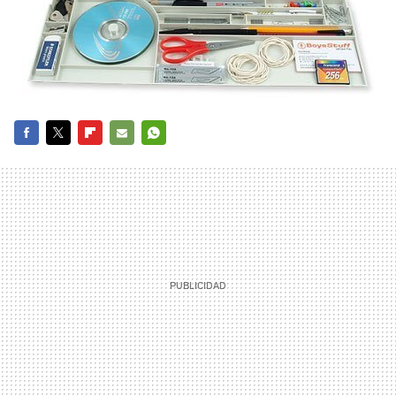
FACEBOOK
TWITTER
FLIPBOARD
E-
WHATSAPP
MAIL