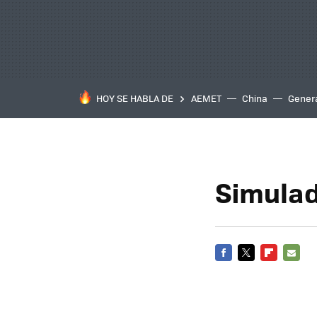
HOY SE HABLA DE
AEMET
China
Gener
Simulad
FACEBOOK
TWITTER
FLIPBOARD
E-
MAIL