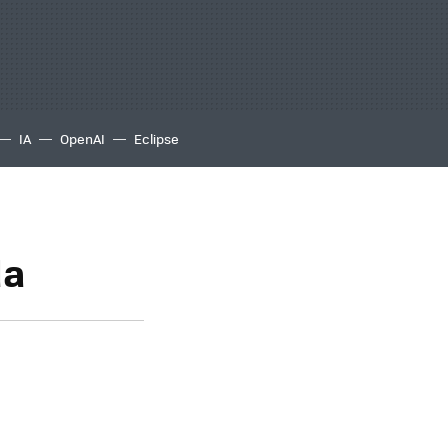
IA
OpenAI
Eclipse
da