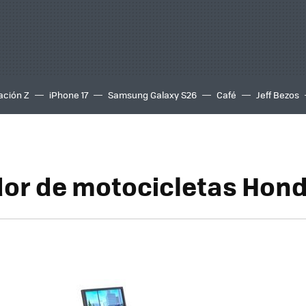
ación Z
iPhone 17
Samsung Galaxy S26
Café
Jeff Bezos
or de motocicletas Hon