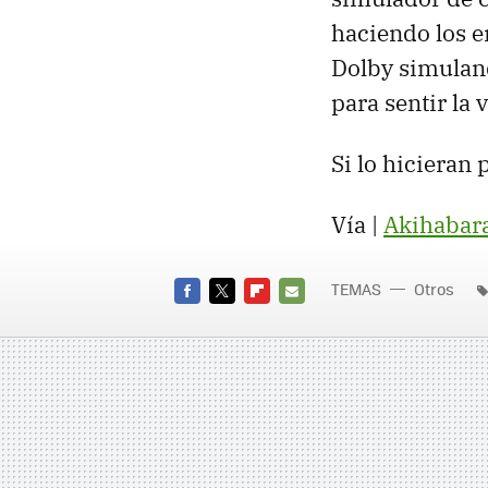
haciendo los e
Dolby simuland
para sentir la 
Si lo hicieran 
Vía |
Akihabar
TEMAS
Otros
FACEBOOK
TWITTER
FLIPBOARD
E-
MAIL