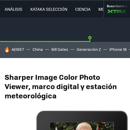
Suscríbete a
ANÁLISIS
XATAKA SELECCIÓN
CIENCIA
MOVILIDAD
HOY SE HABLA DE
AEMET
China
Bill Gates
Generación Z
iPhone 18
Sharper Image Color Photo
Viewer, marco digital y estación
meteorológica