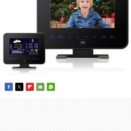
FACEBOOK
TWITTER
FLIPBOARD
E-
WHATSAPP
MAIL