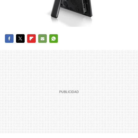
FACEBOOK
TWITTER
FLIPBOARD
E-
WHATSAPP
MAIL