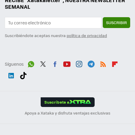
RECIBE "Xatakaletter", NUESTRA NEWSLETTER
SEMANAL
SUSCRIBIR
Suscribiéndote aceptas nuestra
política de privacidad
Síguenos
Wh
Twit
Fac
You
Inst
Tele
RSS
Flip
ats
ter
ebo
tub
agr
gra
boa
Link
Tikt
App
ok
e
am
m
rd
edI
ok
Suscríbete a
n
Apoya a Xataka y disfruta ventajas exclusivas