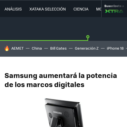
Suscríbete a
ANÁLISIS
XATAKA SELECCIÓN
CIENCIA
MOVILIDAD
HOY SE HABLA DE
AEMET
China
Bill Gates
Generación Z
iPhone 18
Samsung aumentará la potencia
de los marcos digitales