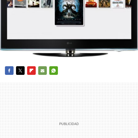
FACEBOOK
TWITTER
FLIPBOARD
E-
WHATSAPP
MAIL