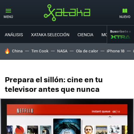
MENÚ
NUEVO
Suscríbete a
ANÁLISIS
XATAKA SELECCIÓN
CIENCIA
MOVILIDAD
HOY SE HABLA DE
China
Tim Cook
NASA
Ola de calor
iPhone 18
Prepara el sillón: cine en tu
televisor antes que nunca