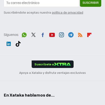
SUSCRIBIR
Suscribiéndote aceptas nuestra
política de privacidad
Síguenos
Wh
Twit
Fac
You
Inst
Tele
RSS
Flip
ats
ter
ebo
tub
agr
gra
boa
Link
Tikt
App
ok
e
am
m
rd
edI
ok
Suscríbete a
n
Apoya a Xataka y disfruta ventajas exclusivas
En Xataka hablamos de...