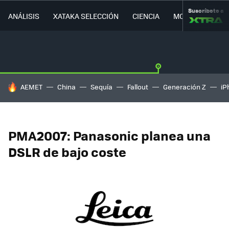
Suscríbete a
ANÁLISIS
XATAKA SELECCIÓN
CIENCIA
MOVILIDAD
HOY SE HABLA DE
AEMET
China
Sequía
Fallout
Generación Z
iP
PMA2007: Panasonic planea una
DSLR de bajo coste