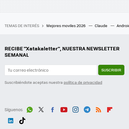
TEMAS DE INTERÉS
Mejores moviles 2026
Claude
Androi
RECIBE "Xatakaletter", NUESTRA NEWSLETTER
SEMANAL
SUSCRIBIR
Suscribiéndote aceptas nuestra
política de privacidad
Síguenos
Wh
Twit
Fac
You
Inst
Tele
RSS
Flip
ats
ter
ebo
tub
agr
gra
boa
Link
Tikt