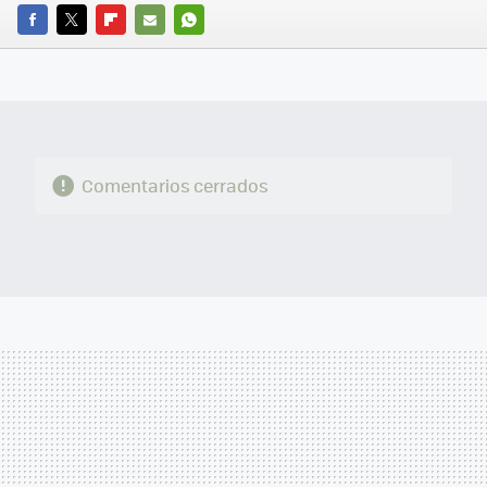
FACEBOOK
TWITTER
FLIPBOARD
E-
WHATSAPP
MAIL
Comentarios cerrados