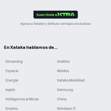
App
ok
e
am
m
rd
edI
ok
Suscríbete a
n
Apoya a Xataka y disfruta ventajas exclusivas
En Xataka hablamos de...
Streaming
Análisis
Espacio
Móviles
Energía
Xataka Movilidad
Apple
Samsung
Inteligencia artificial
China
Empleo
Windows 11