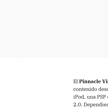
El
Pinnacle V
contenido desd
iPod, una PSP 
2.0. Dependie