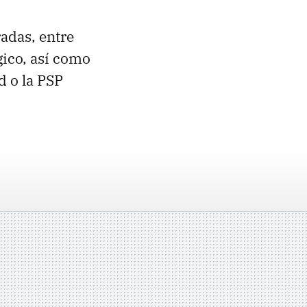
adas, entre
gico, así como
d o la PSP