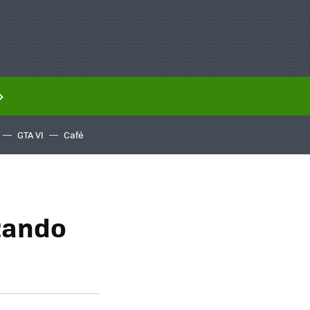
GTA VI
Café
izando