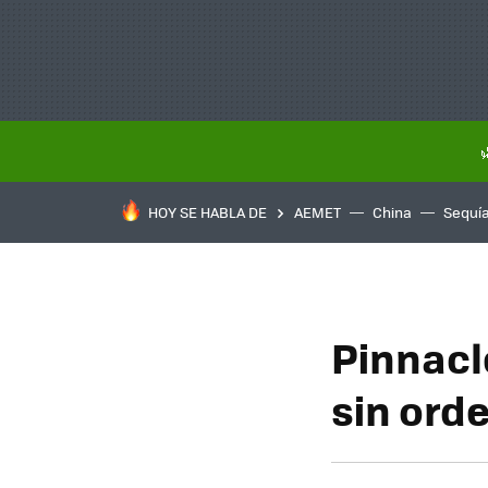
HOY SE HABLA DE
AEMET
China
Sequí
Pinnacl
sin ord