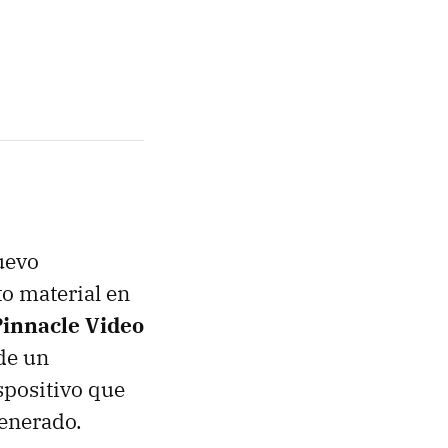
uevo
o material en
Pinnacle Video
de un
spositivo que
generado.