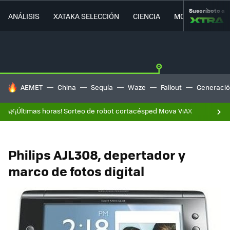
Suscríbete a
ANÁLISIS
XATAKA SELECCIÓN
CIENCIA
MOVILIDAD
HOY SE HABLA DE
AEMET
China
Sequía
Waze
Fallout
Generació
🌿¡Últimas horas! Sorteo de robot cortacésped Mova ViAX
Philips AJL308, depertador y
marco de fotos digital