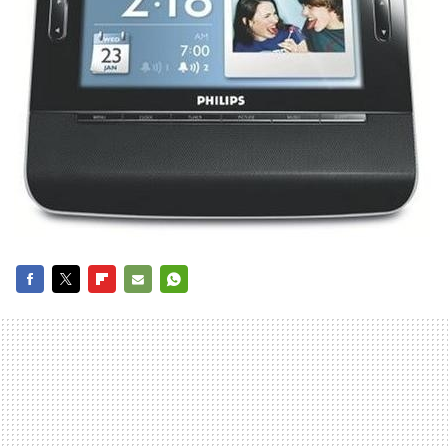
FACEBOOK
TWITTER
FLIPBOARD
E-
WHATSAPP
MAIL