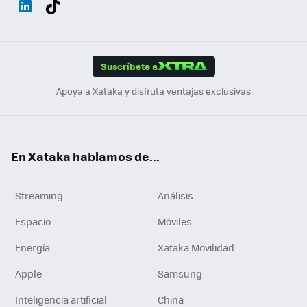
ats
ter
ebo
tub
agr
gra
boa
Link
Tikt
App
ok
e
am
m
rd
edI
ok
Suscríbete a
n
Apoya a Xataka y disfruta ventajas exclusivas
En Xataka hablamos de...
Streaming
Análisis
Espacio
Móviles
Energía
Xataka Movilidad
Apple
Samsung
Inteligencia artificial
China