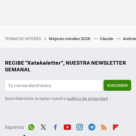
TEMAS DE INTERÉS
Mejores moviles 2026
Claude
Androi
RECIBE "Xatakaletter", NUESTRA NEWSLETTER
SEMANAL
SUSCRIBIR
Suscribiéndote aceptas nuestra
política de privacidad
Síguenos
Wh
Twit
Fac
You
Inst
Tele
RSS
Flip