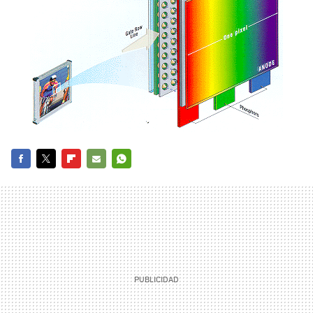
FACEBOOK
TWITTER
FLIPBOARD
E-
WHATSAPP
MAIL