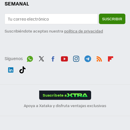
SEMANAL
SUSCRIBIR
Suscribiéndote aceptas nuestra
política de privacidad
Síguenos
Wh
Twit
Fac
You
Inst
Tele
RSS
Flip
ats
ter
ebo
tub
agr
gra
boa
Link
Tikt
App
ok
e
am
m
rd
edI
ok
Suscríbete a
n
Apoya a Xataka y disfruta ventajas exclusivas