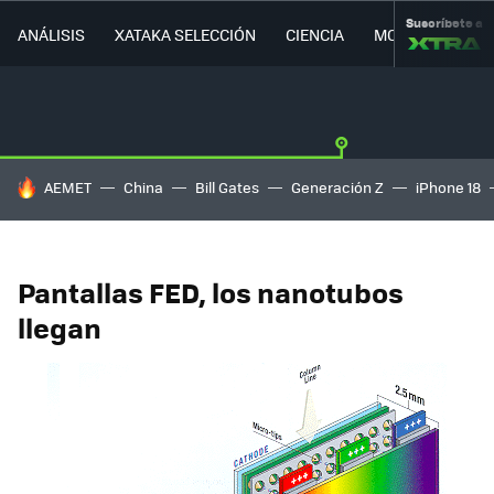
Suscríbete a
ANÁLISIS
XATAKA SELECCIÓN
CIENCIA
MOVILIDAD
HOY SE HABLA DE
AEMET
China
Bill Gates
Generación Z
iPhone 18
Pantallas FED, los nanotubos
llegan